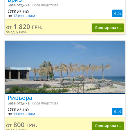
База отдыха,
Коса Федотова
Отлично
4.5
по
12 отзывам
1 820 грн.
от
Бронировать
за одну ночь
Ривьера
База отдыха,
Коса Федотова
Отлично
4.3
по
11 отзывам
800 грн.
от
Бронировать
за одну ночь