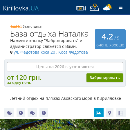
Kirillovka
.UA
Togg
26
navi
База отдыха
База отдыха Наталка
4.2
/ 5
Нажмите кнопку "Забронировать" и
очень хорошо
администратор свяжется с Вами.
ул. Федотова коса 20
, Коса Федотова
Цены на 2026 г. уточняются
от 120 грн.
Забронировать
за одну ночь
Летний отдых на пляжах Азовского моря в Кирилловке