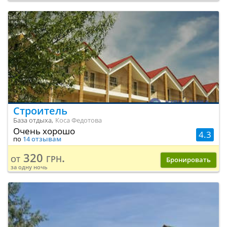
Строитель
База отдыха,
Коса Федотова
Очень хорошо
4.3
по
14 отзывам
320 грн.
от
Бронировать
за одну ночь