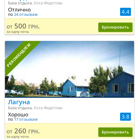
База отдыха,
Коса Федотова
Отлично
4.4
по
24 отзывам
500 грн.
от
Бронировать
за одну ночь
РЕКОМЕНДУЕМ
Лагуна
База отдыха,
Коса Федотова
Хорошо
3.8
по
17 отзывам
260 грн.
от
Бронировать
за одну ночь