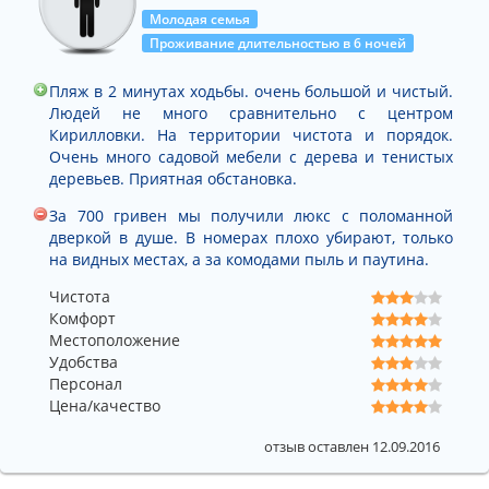
развлекательный центр, два ночных клуба, аттракционы,
Молодая семья
чешский лунапарк, караоке и т.д. К услугам отдыхающих
Проживание длительностью в 6 ночей
также библиотека. В 200м. от данной базы отдыха
расположен аквапарк
«Остров Сокровищ»
, который
Пляж в 2 минутах ходьбы. очень большой и чистый.
считается самым большим в Украине. Рядом с ним
Людей не много сравнительно с центром
находится санаторий «Кирриловка».
Кирилловки. На территории чистота и порядок.
Территория данной базы отдыха хорошо освещена в
Очень много садовой мебели с дерева и тенистых
ночное время.
деревьев. Приятная обстановка.
Стоянка для автомобилей, которую предоставляет
«Наталка», абсолютно бесплатная.
За 700 гривен мы получили люкс с поломанной
Месторасположение этой базы, которая находится между
дверкой в душе. В номерах плохо убирают, только
лиманом и морем, очень полезно для людей, страдающих
на видных местах, а за комодами пыль и паутина.
заболеваниями органов дыхания, аллергии, для пожилых
Чистота
людей и детей.
Комфорт
Солнце и морской воздух наполнят вашу жизнь
Местоположение
романтикой, здоровьем, и конечно же, оставит
Удобства
незабываемые впечатления от летнего отдыха.
Персонал
Цена/качество
отзыв оставлен 12.09.2016