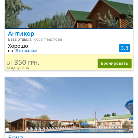
Антикор
База отдыха,
Коса Федотова
Хорошо
3.8
по
15 отзывам
350 грн.
от
Бронировать
за одну ночь
Бриз