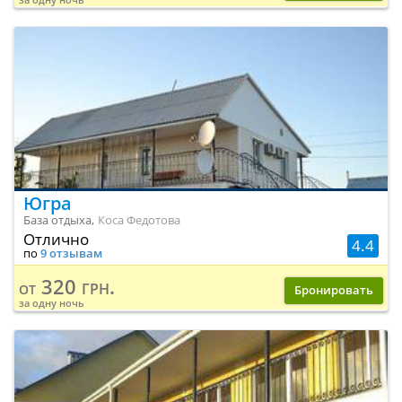
Югра
База отдыха,
Коса Федотова
Отлично
4.4
по
9 отзывам
320 грн.
от
Бронировать
за одну ночь