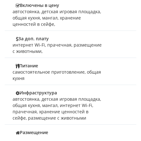
Включены в цену
Номера категории «
Полулюкс
» (2-, 3-, 4-местные)
автостоянка
,
детская игровая площадка
,
дополнительно оснащены санузлом полной комплектации,
общая кухня
,
мангал
,
хранение
в который круглосуточно подается пресная холодная и
ценностей в сейфе
,
горячая вода.
В номерах «
Люкс
» могут разместиться 2-7 гостей. В
За доп. плату
просторной комнате-студии дополнительно оборудована
интернет Wi-Fi
,
прачечная
,
размещение
кухонная зона с холодильником, электроплиткой, чайником,
с животными
,
микроволновкой и комплектом кухонной и столовой
посуды. Номера улучшенной планировки имеют две
Питание
разделенные спальни и отдельный балкон с набором
самостоятельное приготовление, общая
садовой мебели.
кухня
Питание
Инфраструктура
автостоянка, детская игровая площадка,
Для гостей номеров «Стандарт» и «Полулюкс» оборудована
общая кухня, мангал, интернет Wi-Fi,
кухня с индукционными плитами. Отдыхающие в номерах
прачечная, хранение ценностей в
«Люкс» имеют все необходимое для индивидуального
сейфе, размещение с животными
приготовления еды.
А те гости, кто решил на время отдохнуть от кухни, найду
Размещение
множество вариантов питания в близлежащих кафе и