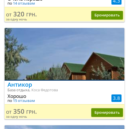
4.3
по
14 отзывам
320 грн.
от
Бронировать
за одну ночь
Антикор
База отдыха,
Коса Федотова
Хорошо
3.8
по
15 отзывам
350 грн.
от
Бронировать
за одну ночь