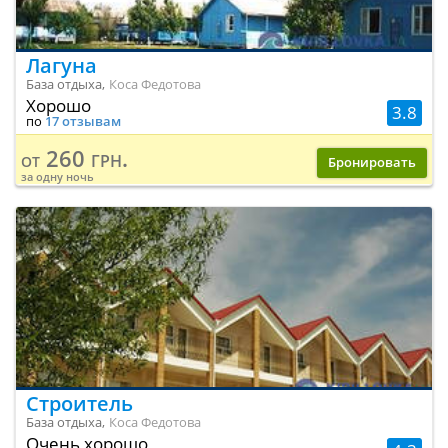
Лагуна
База отдыха,
Коса Федотова
Хорошо
3.8
по
17 отзывам
260 грн.
от
Бронировать
за одну ночь
Строитель
База отдыха,
Коса Федотова
Очень хорошо