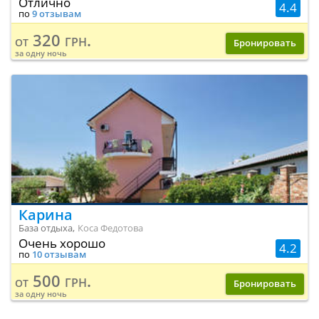
Отлично
4.4
по
9 отзывам
320 грн.
от
Бронировать
за одну ночь
Карина
База отдыха,
Коса Федотова
Очень хорошо
4.2
по
10 отзывам
500 грн.
от
Бронировать
за одну ночь