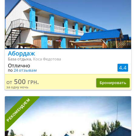
Абордаж
База отдыха,
Коса Федотова
Отлично
4.4
по
24 отзывам
500 грн.
от
Бронировать
за одну ночь
РЕКОМЕНДУЕМ