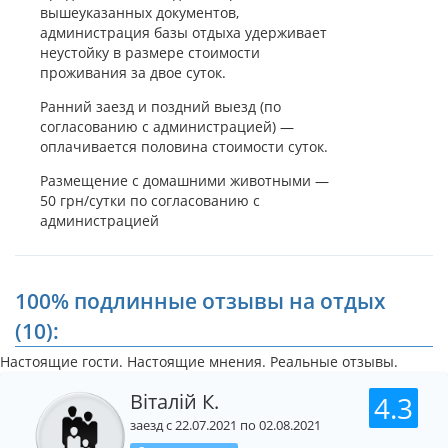
вышеуказанных документов,
рейсы на Федотову косу. Так вы доберетесь под самые
администрация базы отдыха удерживает
ворота базы.
неустойку в размере стоимости
В летний сезон можно воспользоваться услугами прямых
проживания за двое суток.
перевозок комфортабельным транспортом из крупных
Ранний заезд и поздний выезд (по
городов Украины на курорты Азова.
согласованию с администрацией) —
оплачивается половина стоимости суток.
Размещение с домашними животными —
50 грн/сутки по согласованию с
администрацией
100% подлинные отзывы на отдых
(10):
Настоящие гости. Настоящие мнения. Реальные отзывы.
Віталій К.
4.3
заезд с 22.07.2021 по 02.08.2021