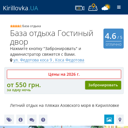
Kirillovka
.UA
Togg
26
navi
База отдыха
База отдыха Гостиный
4.6
/ 5
двор
отлично
Нажмите кнопку "Забронировать" и
администратор свяжется с Вами.
ул. Федотова коса 9
, Коса Федотова
Цены на 2026 г.
от 550 грн.
Забронировать
за одну ночь
Летний отдых на пляжах Азовского моря в Кирилловке