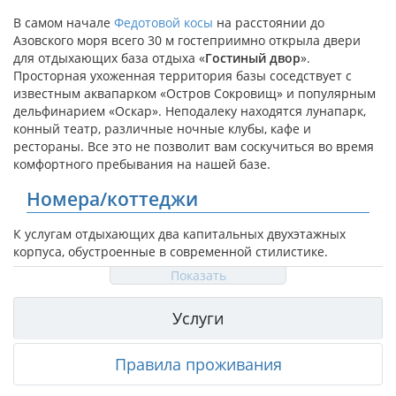
В самом начале
Федотовой косы
на расстоянии до
Азовского моря всего 30 м гостеприимно открыла двери
для отдыхающих база отдыха «
Гостиный двор
».
Просторная ухоженная территория базы соседствует с
известным аквапарком «Остров Сокровищ» и популярным
дельфинарием «Оскар». Неподалеку находятся лунапарк,
конный театр, различные ночные клубы, кафе и
рестораны. Все это не позволит вам соскучиться во время
комфортного пребывания на нашей базе.
Номера/коттеджи
К услугам отдыхающих два капитальных двухэтажных
корпуса, обустроенные в современной стилистике.
Показать
Номера «
Стандарт
» (2-, 3-местные) с удобными кроватями,
телевизором, холодильником, сплит-системой,
Услуги
электрочайником и посудой. На балконе есть мебель для
комфортного отдыха. Проживающие в этих номерах могут
воспользоваться общим туалетом и горячем душем с
Правила проживания
пресной водой на территории базы, которые работают
круглосуточно и регулярно убираются.