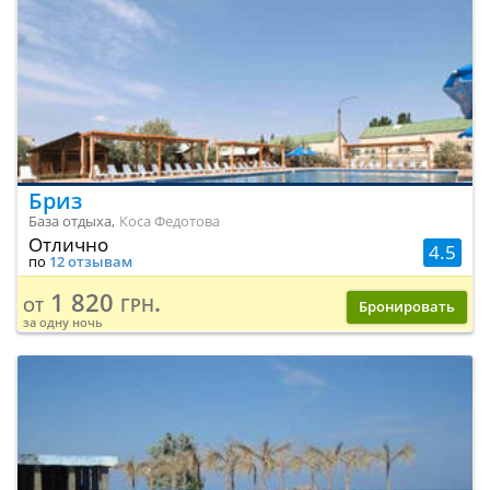
Бриз
База отдыха,
Коса Федотова
Отлично
4.5
по
12 отзывам
1 820 грн.
от
Бронировать
за одну ночь