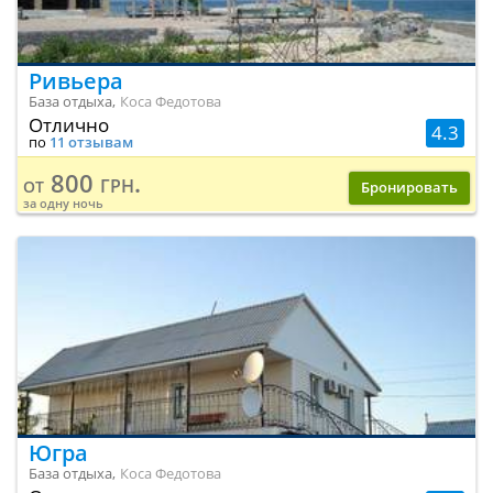
Ривьера
База отдыха,
Коса Федотова
Отлично
4.3
по
11 отзывам
800 грн.
от
Бронировать
за одну ночь
Югра
База отдыха,
Коса Федотова