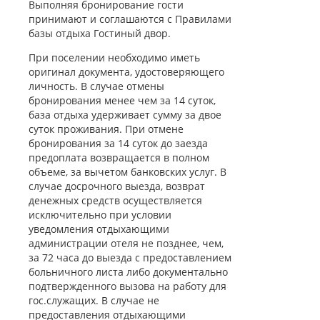
столовых.
Выполняя бронирование гости
принимают и соглашаются с Правилами
Инфраструктура/Территория
базы отдыха Гостиный двор.
При поселении необходимо иметь
На территории «Гостиного двора» располагаются большой
оригинал документа, удостоверяющего
детский городок, что порадует семейных гостей. Детвора
личность. В случае отмены
будет радоваться батуту, горкам, качелям, лестницам.
бронирования менее чем за 14 суток,
Для гостей на собственном авто оборудована охраняемая
база отдыха удерживает сумму за двое
автомобильная стоянка на территории базы. Есть
суток проживания. При отмене
комфортные летние беседки. Позаботились мы и о
бронирования за 14 суток до заезда
наличии мангала для любителей барбекю.
предоплата возвращается в полном
объеме, за вычетом банковских услуг. В
За умеренную плату можно подключиться к беспроводному
случае досрочного выезда, возврат
интернету.
денежных средств осуществляется
исключительно при условии
Как добраться
уведомления отдыхающими
администрации отеля не позднее, чем,
Доехать до «Гостиного двора» на автомобиле на Федотову
за 72 часа до выезда с предоставлением
косу можно через Кирилловку Запорожской области.
больничного листа либо документально
подтвержденного вызова на работу для
На общественном транспорте самый оптимальный
гос.служащих. В случае не
вариант – доехать до Мелитополя, далее на маршрутном
предоставления отдыхающими
такси до центра Кирилловки, а оттуда ходят регулярные