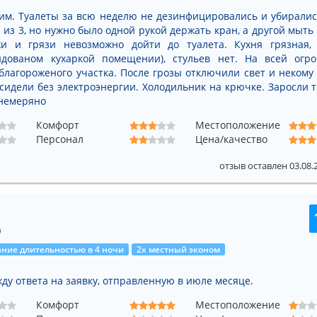
м. Туалеты за всю неделю не дезинфицировались и убиралис
 из 3, но нужно было одной рукой держать кран, а другой мыть 
жи и грязи невозможно дойти до туалета. Кухня грязная,
ндованом кухаркой помещении), стульев нет. На всей огр
благороженого участка. После грозы отключили свет и некому
 сидели без электроэнергии. Холодильник на крючке. Заросли 
 немеряно
Комфорт
Местоположение
Персонал
Цена/качество
отзыв оставлен 03.08.
0
ние длительностью в 4 ночи
2х местный эконом
 жду ответа на заявку, отправленную в июле месяце.
Комфорт
Местоположение