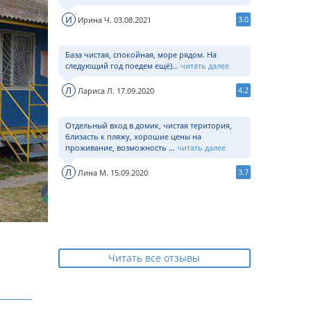
И
3.0
Ирина Ч. 03.08.2021
База чистая, спокойная, море рядом. На
следующий год поедем ещё)…
читать далее
Л
4.2
Лариса Л. 17.09.2020
Отдельный вход в домик, чистая територия,
близасть к пляжу, хорошие цены на
проживание, возможность …
читать далее
Л
3.7
Лина М. 15.09.2020
Читать все отзывы