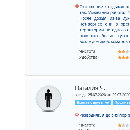
Отношение к отдыхающи
так. Умывания работал 1
После дождя из-за лу
нет(вернее они в оре
территории ни одного о
включить, больше суток
возле домиков, комаров
Чистота
Удобства
Наталия Ч.
заезд с 25.07.2020 по 29.07.202
Вместе с друзьями
Прожива
Разводняк, я до сих пор
Чистота