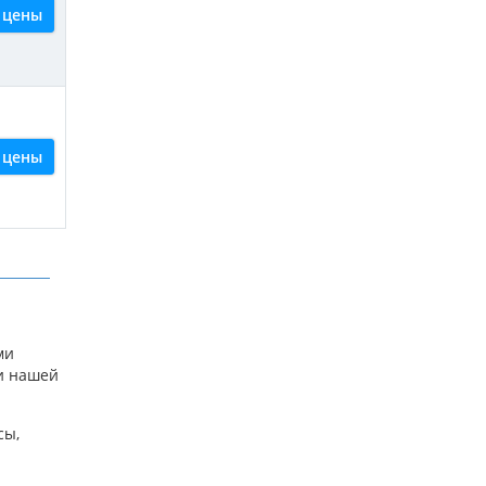
 цены
 цены
й
ми
ки нашей
сы,