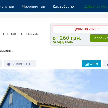
влечения
Мероприятия
Как добраться
Добавить объ
Цены на 2026 г.
атор свяжется с Вами.
от 260 грн.
Заброни
за одну ночь
рилловке
Важно знать
Фото