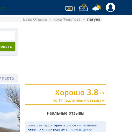
ект
26
Базы Отдыха
Коса Федотова
Лагуна
ровать
Карта
3.8
Хорошо
/ 5
по
17 подлинным отзывам
Реальные отзывы
Большая территория и широкий песчаный
пляж. Большие комнаты.…
читать далее