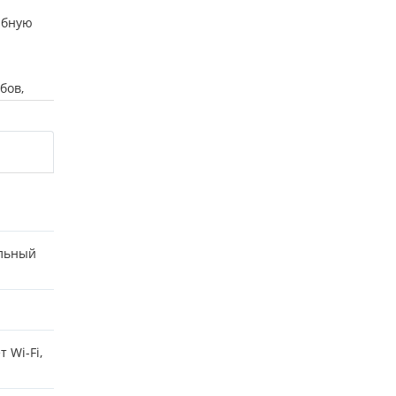
ыбную
бов,
икам
еров
о
ха
льный
 Wi-Fi,