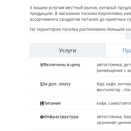
К вашим услугам местный рынок, который предл
продукцию. В магазинах поселка Кирилловка ка
ассортимента продуктов питания до приятных су
На территории поселка расположено большое кол
которые готовы принять посетителей в любое вр
функционирует отличный спортивный центр, где
активного отдыха предоставлена бильярдная, про
Услуги
Пр
Коттеджи
Включены в цену
автостоянка
,
дет
На территории нашей базы оборудованы небольш
размещение с 
различной стоимости. Каждый домик имеет прост
проведения полуденного и вечернего отдыха. В 
За доп. плату
бар
,
кафе
,
интерн
мебель, холодильник, набор посуды и постельног
вентилятор
,
пос
Пользование постельным бельем при проживании д
Удобства (чистый душ и туалет) расположены на
Питание
кафе, самостоят
Питание
Инфраструктура
автостоянка, бар
хранение ценнос
Отдыхая на нашей базе, для самостоятельного п