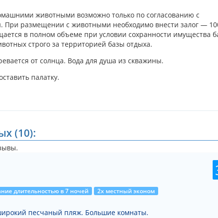
димым для приготовления пищи. Здесь есть кухонная и столова
омашними животными возможно только по согласованию с
 При размещении с животными необходимо внести залог — 100
 неподалеку и на близлежащем рынке.
щается в полном объеме при условии сохранности имущества б
ивотных строго за территорией базы отдыха.
ищи, есть возможность питаться в многочисленных кафе, распол
едлагают в разных заведениях. В меню преобладают вкусные и с
ревается от солнца. Вода для душа из скважины.
 напитки и поесть мороженого можно в баре.
оставить палатку.
оборудован навесами.
х (10):
ельную плату воспользоваться Wi-Fi-интернетом. Также за
предложить хранение ценностей в сейфе, а также напольный
зывы.
алами, чтобы побаловать себя сочным шашлыком.
1
ете поставить ее прямо возле своего домика.
ние длительностью в 7 ночей
2х местный эконом
широкий песчаный пляж. Большие комнаты.