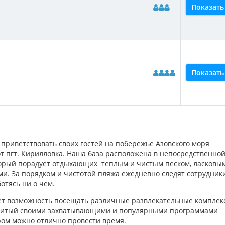
Показать
Показать
 приветствовать своих гостей на побережье Азовского моря
 от пгт. Кирилловка. Наша база расположена в непосредственно
торый порадует отдыхающих теплым и чистым песком, ласковы
ми. За порядком и чистотой пляжа ежедневно следят сотрудни
ботясь ни о чем.
ет возможность посещать различные развлекательные комплек
енитый своими захватывающими и популярными программами
ром можно отлично провести время.