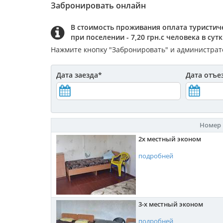
Забронировать онлайн
В стоимость проживания оплата туристиче
при поселении - 7,20 грн.с человека в сут
Нажмите кнопку "Забронировать" и администрато
Дата заезда
*
Дата отъе
Номер
2х местный эконом
подробней
3-х местный эконом
подробней