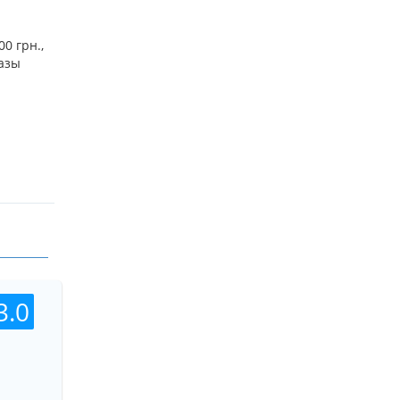
я посуда
0 грн.,
азы
оженных
ытные
3.0