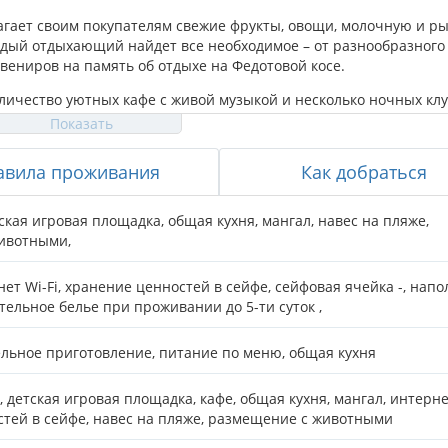
агает своим покупателям свежие фрукты, овощи, молочную и р
ждый отдыхающий найдет все необходимое – от разнообразного
вениров на память об отдыхе на Федотовой косе.
ичество уютных кафе с живой музыкой и несколько ночных клу
емя суток. Для желающих открыть для себя что-нибудь новое
Показать
 можно пройти курсы виндсерфинга и кайтинга. Также поклонн
кат лодок и многое другое.
авила проживания
Как добраться
ская игровая площадка
,
общая кухня
,
мангал
,
навес на пляже
,
ие уютные домики, в каждом из которых имеется от 4 до 6 ном
животными
,
орную веранду, где вы найдете столы и стулья для комфортног
каждом номере имеется вся необходимая для комфортного отды
ет Wi-Fi
,
хранение ценностей в сейфе
,
сейфовая ячейка -
,
напо
о белья.
тельное белье при проживании до 5-ти суток
,
о 5-ти суток – 30 грн в сутки.
 территории.
ельное приготовление, питание по меню, общая кухня
, детская игровая площадка, кафе, общая кухня, мангал, интернет
тей в сейфе, навес на пляже, размещение с животными
риготовления пищи вы сможете воспользоваться услугами