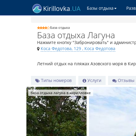
Kirillovka
.UA
Базы отдыха
Раз
База отдыха
База отдыха Лагуна
Нажмите кнопку "Забронировать" и администр
Коса Федотова, 129
, Коса Федотова
Летний отдых на пляжах Азовского моря в Ки
Типы номеров
Услуги
Отзывы
база отдыха лагуна в кирилловке