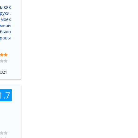
ь сяк
руки.
 моек
омной
 было
травы
2021
1.7