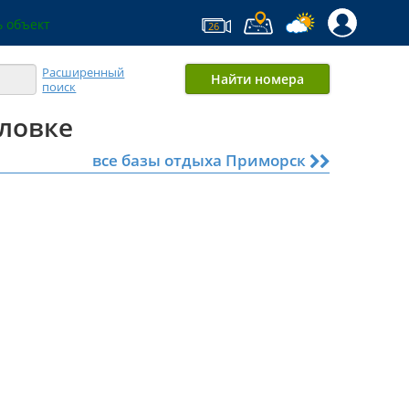
 объект
26
Расширенный
Найти номера
поиск
ловке
все базы отдыха Приморск