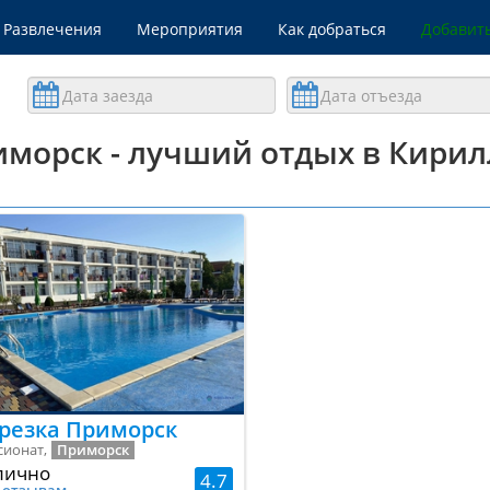
Развлечения
Мероприятия
Как добраться
Добавить
кать по названию
морск - лучший отдых в Кирил
резка Приморск
сионат,
Приморск
лично
4.7