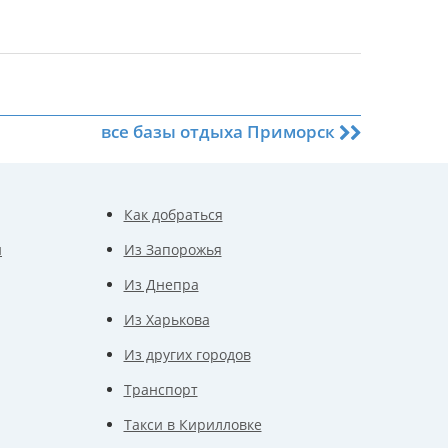
все базы отдыха Приморск
Как добраться
и
Из Запорожья
Из Днепра
Из Харькова
Из других городов
Транспорт
Такси в Кирилловке