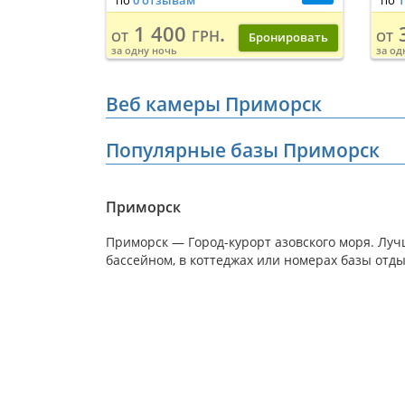
по
0 отзывам
по
1
1 400 грн.
3
от
от
Бронировать
за одну ночь
за од
Веб камеры Приморск
Популярные базы Приморск
Приморск
Приморск — Город-курорт азовского моря. Луч
бассейном, в коттеджах или номерах базы отд