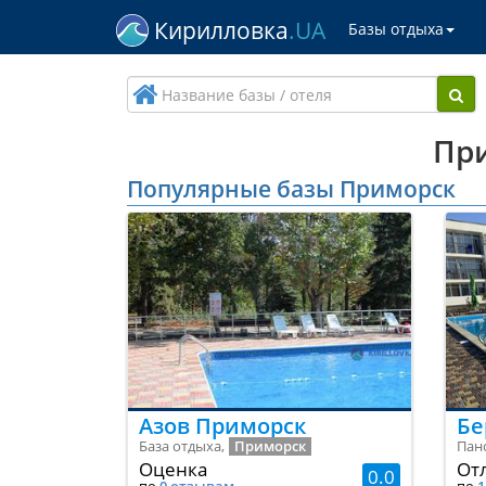
Кирилловка
.UA
Базы отдыха
Ис
При
Популярные базы Приморск
Азов Приморск
Бе
База отдыха,
Приморск
Пан
Оценка
От
0.0