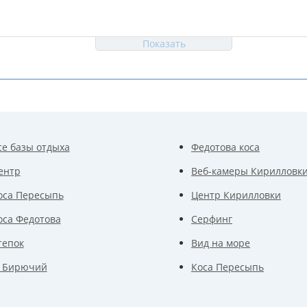
Показать
се базы отдыха
Федотова коса
ентр
Веб-камеры Кирилловк
оса Пересыпь
Центр Кирилловки
оса Федотова
Серфинг
тепок
Вид на море
. Бирючий
Коса Пересыпь