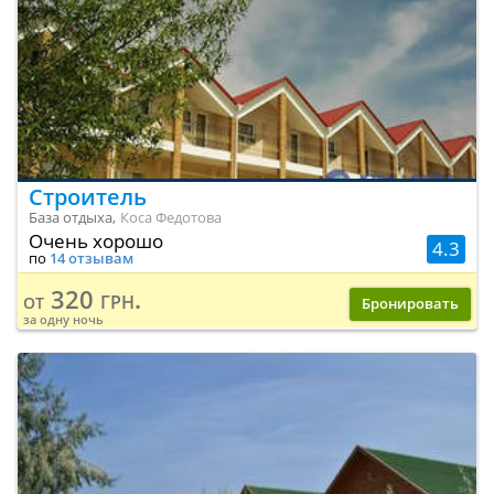
Строитель
База отдыха,
Коса Федотова
Очень хорошо
4.3
по
14 отзывам
320 грн.
от
Бронировать
за одну ночь