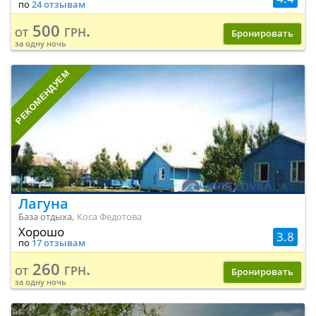
по
24 отзывам
500 грн.
от
Бронировать
за одну ночь
РЕКОМЕНДУЕМ
Лагуна
База отдыха,
Коса Федотова
Хорошо
3.8
по
17 отзывам
260 грн.
от
Бронировать
за одну ночь