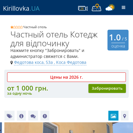
Kirillovka
.UA
Togg
26
navi
Частный отель
Частный отель Котедж
1.0
/ 5
для відпочинку
оценка
Нажмите кнопку "Забронировать" и
администратор свяжется с Вами.
Федотова коса, 53а
, Коса Федотова
Цены на 2026 г.
от 1 000 грн.
Забронировать
за одну ночь