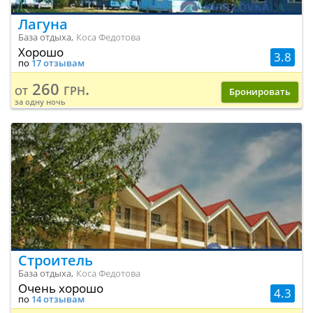
Лагуна
База отдыха,
Коса Федотова
Хорошо
3.8
по
17 отзывам
260 грн.
от
Бронировать
за одну ночь
Строитель
База отдыха,
Коса Федотова
Очень хорошо
4.3
по
14 отзывам