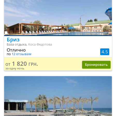
Бриз
База отдыха,
Коса Федотова
Отлично
4.5
по
12 отзывам
1 820 грн.
от
Бронировать
за одну ночь