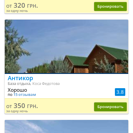
320 грн.
от
Бронировать
за одну ночь
Антикор
База отдыха,
Коса Федотова
Хорошо
3.8
по
15 отзывам
350 грн.
от
Бронировать
за одну ночь