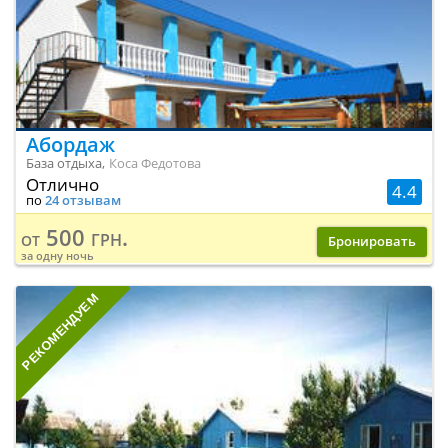
Абордаж
База отдыха,
Коса Федотова
Отлично
4.4
по
24 отзывам
500 грн.
от
Бронировать
за одну ночь
РЕКОМЕНДУЕМ