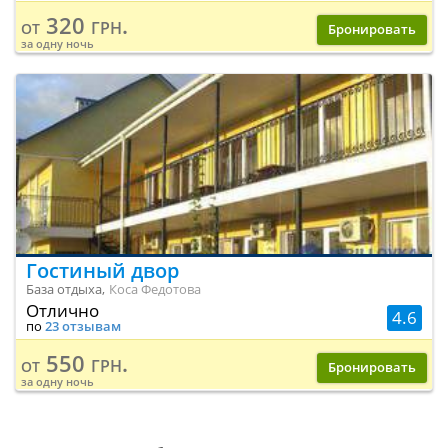
320 грн.
от
Бронировать
за одну ночь
Гостиный двор
База отдыха,
Коса Федотова
Отлично
4.6
по
23 отзывам
550 грн.
от
Бронировать
за одну ночь