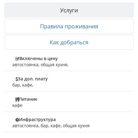
это неполный набор того, что есть в домиках.
Услуги
Питание: для самостоятельного приготовления еды база на
территории базы есть кухня со всем необходимым
оборудованием. Для тех кто не хочет усложнять отдых
Правила проживания
готовкой, на соседней базе есть столовая. Кроме того
можно воспользоваться услугами привозной кухни.
Туалет и душ находится на территории базы отдыха,
Как добраться
(горячий душ — платный)
База отдыха «Дельфин» это чистая и ухоженная
Включены в цену
территория с собственным пляжем до которого буквально
автостоянка
,
общая кухня
,
несколько шагов. Для автотранспорта гостей бесплатная
автостоянка и детская площадка для маленьких туристов.
Внимательный и отзывчивый персонал базы, море, солнце
За доп. плату
и чистый воздух сделают вам отдых незабываемым.
бар
,
кафе
,
Питание
кафе
Инфраструктура
автостоянка, бар, кафе, общая кухня