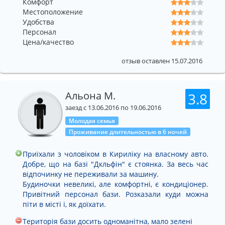
Комфорт
Местоположение
Удобства
Персонал
Цена/качество
отзыв оставлен 15.07.2016
Альона М.
3.8
заезд с 13.06.2016 по 19.06.2016
Молодая семья
Проживание длительностью в 6 ночей
Приїхали з чоловіком в Кириліку на власному авто.
Добре, що на базі "Дкльфін" є стоянка. За весь час
відпочинку не переживали за машину.
Будиночки невеликі, але комфортні, є кондиціонер.
Привітний персонал бази. Розказали куди можна
піти в місті і, як доїхати.
Територія бази досить одноманітна, мало зелені