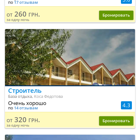
по
17 отзывам
260 грн.
от
Бронировать
за одну ночь
Строитель
База отдыха,
Коса Федотова
Очень хорошо
4.3
по
14 отзывам
320 грн.
от
Бронировать
за одну ночь