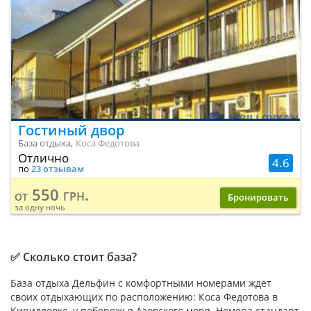
Гостиный двор
База отдыха,
Коса Федотова
Отлично
4.6
по
23 отзывам
550 грн.
от
Бронировать
за одну ночь
✅ Сколько стоит база?
База отдыха Дельфин с комфортными номерами ждет
своих отдыхающих по расположению: Коса Федотова в
Кирилловке, у побережья Азовского моря. Номера стандарт