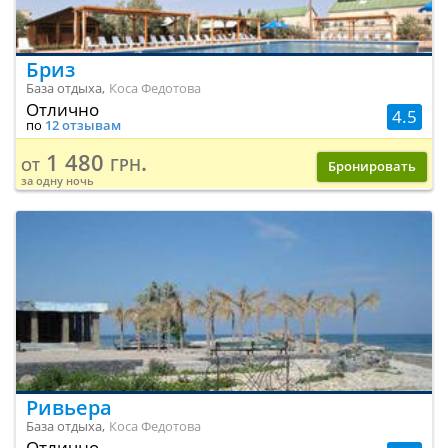
Бриз
База отдыха,
Коса Федотова
Отлично
4.5
по
12 отзывам
1 480 грн.
от
Бронировать
за одну ночь
Ривьера
База отдыха,
Коса Федотова
Отлично