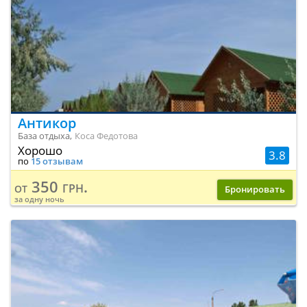
Антикор
База отдыха,
Коса Федотова
Хорошо
3.8
по
15 отзывам
350 грн.
от
Бронировать
за одну ночь