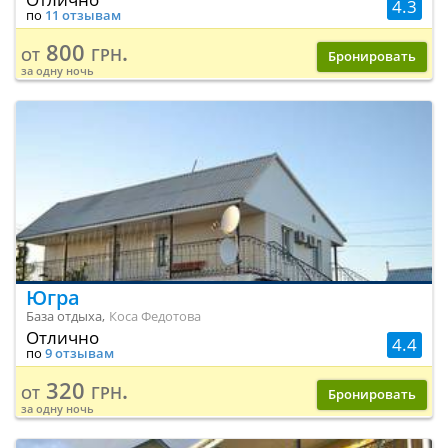
4.3
по
11 отзывам
800 грн.
от
Бронировать
за одну ночь
Югра
База отдыха,
Коса Федотова
Отлично
4.4
по
9 отзывам
320 грн.
от
Бронировать
за одну ночь