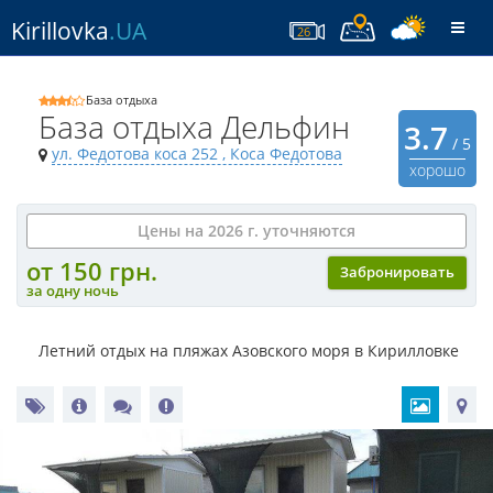
Kirillovka
.UA
Togg
26
navi
База отдыха
База отдыха Дельфин
3.7
/ 5
ул. Федотова коса 252
, Коса Федотова
хорошо
Цены на 2026 г. уточняются
от 150 грн.
Забронировать
за одну ночь
Летний отдых на пляжах Азовского моря в Кирилловке