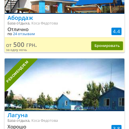
Абордаж
База отдыха,
Коса Федотова
Отлично
4.4
по
24 отзывам
500 грн.
от
Бронировать
за одну ночь
РЕКОМЕНДУЕМ
Лагуна
База отдыха,
Коса Федотова
Хорошо
3.8