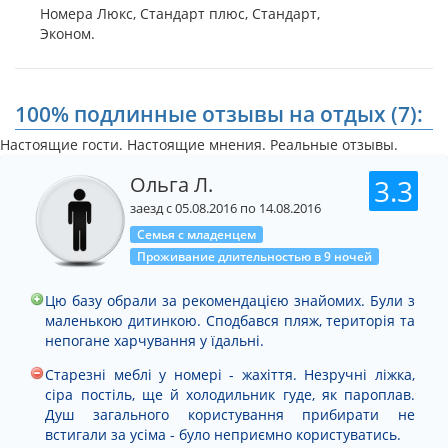
прикроватная тумбочка, кухня, питьевая вода, душевые с
Номера Люкс, Стандарт плюс, Стандарт,
умывальниками и туалетом располагаются на территории
Эконом.
базы.
Данные домики рассчитаны для проживания людей в
количестве 2, 3 или 4-х.
100% подлинные отзывы на отдых (7):
База отдыха Автомобилист располагает домиками с
деревянными верандами, внутренняя отделка которых
Настоящие гости. Настоящие мнения. Реальные отзывы.
сделана из вагонки, и деревянными домиками, внутренняя
отделка которых представлена обоями.
Ольга Л.
3.3
На бо Автомобилист есть домики из металла, в которых
заезд с 05.08.2016 по 14.08.2016
внутренняя отделка из ламинированного ДВП.
Обратите внимание на следующую немаловажную деталь:
Семья с младенцем
пляж относится к базе отдыха «Автомобилист».
Проживание длительностью в 9 ночей
Территория базы отдыха располагает парковочными
местами, бильярдом, пинг-понгом, а также присутствует
Цю базу обрали за рекомендацією знайомих. Були з
оборудованная мангалами площадка.
маленькою дитинкою. Сподбався пляж, територія та
Кроме того, здесь также есть раздевалки, навесы, надувная
непогане харчування у їдальні.
горка, киоск-кафе, шезлонги и детская площадка.
Недалеко от базы отдыха «Автомобилист» находятся
Старезні меблі у номері - жахіття. Незручні ліжка,
магазины, рынок, кафе, а также развлекательные детские
сіра постіль, ще й холодильник гуде, як пароплав.
комплексы «Сафари-парк».
Душ загального користування прибирати не
База «Автомобилист» занимает территорию в 1,03 га, что
встигали за усіма - було неприємно користуватись.