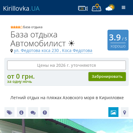
Kirillovka
.UA
Togg
26
navi
База отдыха
База отдыха
3.9
/ 5
Автомобилист ☀
хорошо
ул. Федотова коса 230
, Коса Федотова
Цены на 2026 г. уточняются
от 0 грн.
Забронировать
за одну ночь
Летний отдых на пляжах Азовского моря в Кирилловке