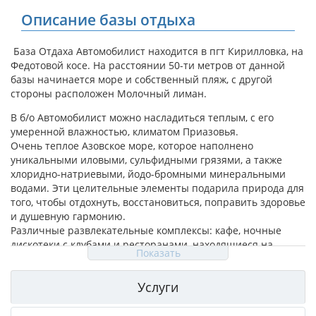
Описание базы отдыха
База Отдаха Автомобилист находится в пгт Кирилловка, на
Федотовой косе. На расстоянии 50-ти метров от данной
базы начинается море и собственный пляж, с другой
стороны расположен Молочный лиман.
В б/о Автомобилист можно насладиться теплым, с его
умеренной влажностью, климатом Приазовья.
Очень теплое Азовское море, которое наполнено
уникальными иловыми, сульфидными грязями, а также
хлоридно-натриевыми, йодо-бромными минеральными
водами. Эти целительные элементы подарила природа для
того, чтобы отдохнуть, восстановиться, поправить здоровье
и душевную гармонию.
Различные развлекательные комплексы: кафе, ночные
дискотеки с клубами и ресторанами, находящиеся на
Показать
Федотовой косе, дадут возможность весело провести время
молодежной компании. Помимо теплого моря, отличного
Услуги
загара, у вас будет масса положительных эмоций.
Мы предлагаем разместиться в домиках, имеющих в
наличии все необходимое для спокойного отдыха на