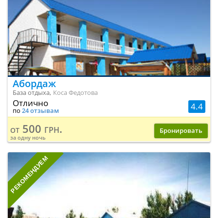
Абордаж
База отдыха,
Коса Федотова
Отлично
4.4
по
24 отзывам
500 грн.
от
Бронировать
за одну ночь
РЕКОМЕНДУЕМ