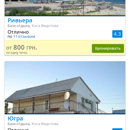
Ривьера
База отдыха,
Коса Федотова
Отлично
4.3
по
11 отзывам
800 грн.
от
Бронировать
за одну ночь
Югра
База отдыха,
Коса Федотова
Отлично