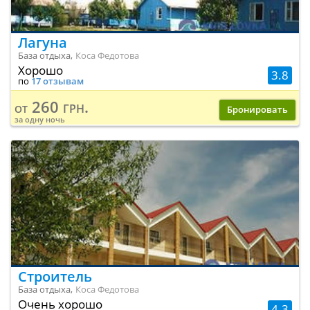
Лагуна
База отдыха,
Коса Федотова
Хорошо
3.8
по
17 отзывам
260 грн.
от
Бронировать
за одну ночь
Строитель
База отдыха,
Коса Федотова
Очень хорошо
4.3