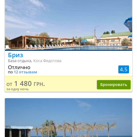
Бриз
База отдыха,
Коса Федотова
Отлично
4.5
по
12 отзывам
1 480 грн.
от
Бронировать
за одну ночь