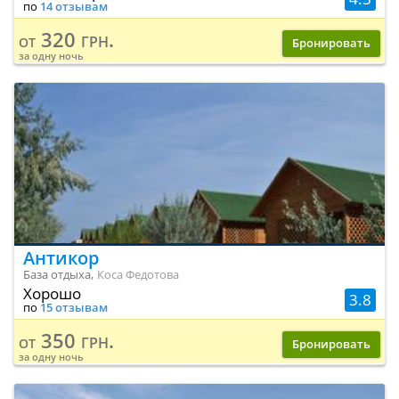
по
14 отзывам
320 грн.
от
Бронировать
за одну ночь
Антикор
База отдыха,
Коса Федотова
Хорошо
3.8
по
15 отзывам
350 грн.
от
Бронировать
за одну ночь