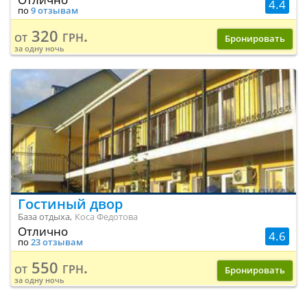
4.4
по
9 отзывам
320 грн.
от
Бронировать
за одну ночь
Гостиный двор
База отдыха,
Коса Федотова
Отлично
4.6
по
23 отзывам
550 грн.
от
Бронировать
за одну ночь