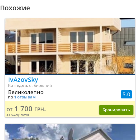
Похожие
IvAzovSky
Коттеджи,
о. Бирючий
Великолепно
5.0
по
1 отзывам
1 700 грн.
от
Бронировать
за одну ночь