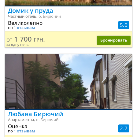
Домик у пруда
Частный отель,
о. Бирючий
Великолепно
5.0
по
1 отзывам
1 700 грн.
от
Бронировать
за одну ночь
Любава Бирючий
Апартаменты,
о. Бирючий
Оценка
2.7
по
1 отзывам