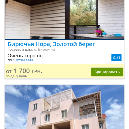
Бирючья Нора, Золотой берег
Гостевой дом,
о. Бирючий
Очень хорошо
4.0
по
1 отзывам
1 700 грн.
от
Бронировать
за одну ночь