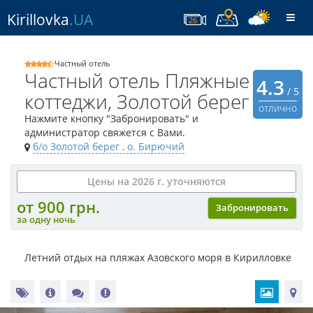
Kirillovka
.UA
Togg
26
navi
Частный отель
Частный отель Пляжные
4.3
/ 5
коттеджи, Золотой берег
отлично
Нажмите кнопку "Забронировать" и
администратор свяжется с Вами.
б/о Золотой берег
, о. Бирючий
Цены на 2026 г. уточняются
от 900 грн.
Забронировать
за одну ночь
Летний отдых на пляжах Азовского моря в Кирилловке