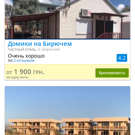
Домики на Бирючем
Частный отель,
о. Бирючий
Очень хорошо
4.2
по
2 отзывам
1 900 грн.
от
Бронировать
за одну ночь