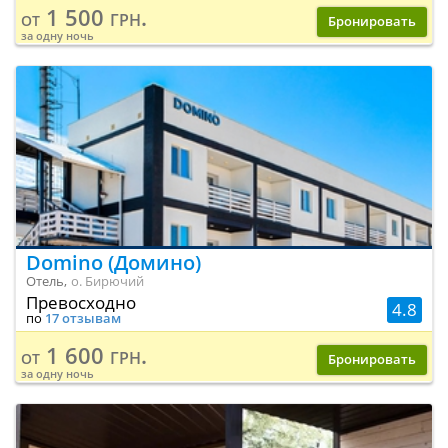
1 500 грн.
от
Бронировать
за одну ночь
Domino (Домино)
Отель,
о. Бирючий
Превосходно
4.8
по
17 отзывам
1 600 грн.
от
Бронировать
за одну ночь