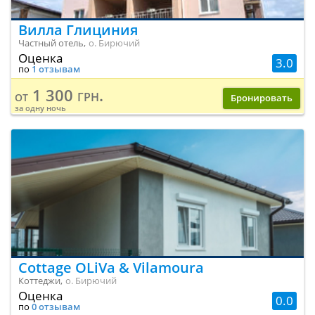
Вилла Глициния
Частный отель,
о. Бирючий
Оценка
3.0
по
1 отзывам
1 300 грн.
от
Бронировать
за одну ночь
Cottage OLiVa & Vilamoura
Коттеджи,
о. Бирючий
Оценка
0.0
по
0 отзывам