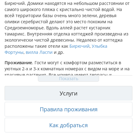
Бирючий. Домики находятся на небольшом расстоянии от
самого широкого пляжа с кристально чистой водой. На
всей территории базы очень много зелени, деревья
оливки серебристой делают это место похожим на
Средиземноморье. Вдоль аллей растет кустарник
тамарикс. Внутренняя отделка коттеджей произведена из
экологически чистой древесины. Недалеко от коттеджа
расположены такие отели как
Бирючий
,
Улыбка
Фортуны
,
вилла Ласпи
и др.
Проживание
. Гости могут с комфортом разместиться в
уютных 2-х и 3-х комнатных номерах с видом на море и на
красивые растения. Все номера имеют террасы и
Показать
индивидуальные входы. В номерах могут разместиться 2-4
отдыхающих. Холл-студия вмещает полный комплект
Услуги
необходимой мебели: комплект мягкой раскладной мебели,
которую при необходимости можно использовать в
качестве спального места или удобную кровать. В наличии
Правила проживания
кухонная зона со всем необходимым оборудованием,
набором посуды и обеденным столом с табуретами. В
номере есть 32-дюймовый телевизор, холодильник с
Как добраться
морозильной камерой, СВЧ-печь, чайник и кондиционер. В
спальне есть полный набор мебели, удобные кровати с