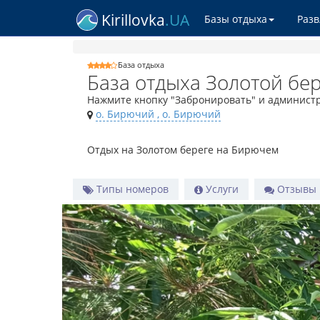
Kirillovka
.UA
Базы отдыха
Раз
База отдыха
База отдыха Золотой бе
Нажмите кнопку "Забронировать" и администр
о. Бирючий
, о. Бирючий
Отдых на Золотом береге на Бирючем
Типы номеров
Услуги
Отзывы