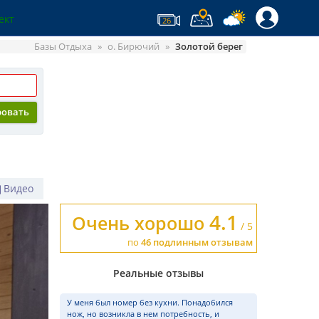
ект
26
Базы Отдыха
о. Бирючий
Золотой берег
ровать
Видео
4.1
Очень хорошо
/ 5
по
46 подлинным отзывам
Реальные отзывы
У меня был номер без кухни. Понадобился
нож, но возникла в нем потребность, и