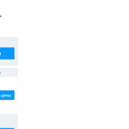
ы
ы
а
 цены