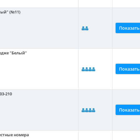
тый" (№11)
Показать
тедже "Белый"
Показать
03-210
Показать
-местные номера