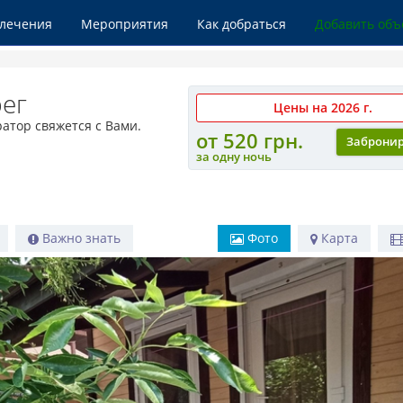
влечения
Мероприятия
Как добраться
Добавить объ
рег
Цены на 2026 г.
атор свяжется с Вами.
от 520 грн.
Заброни
за одну ночь
Важно знать
Фото
Карта