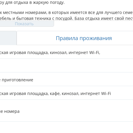
у для отдыха в жаркую погоду.
-х местными номерами, в которых имеется все для лучшего сем
мебель и бытовая техника с посудой. База отдыха имеет свой пе
Показать
, кто не желает долго находиться на солнце. К услугам отдыха
ех, кто не может обойтись без интернета, на территории базы 
е заблаговременно.
Правила проживания
ская игровая площадка
,
кинозал
,
интернет Wi-Fi
,
е приготовление
ская игровая площадка, кафе, кинозал, интернет Wi-Fi
ные номера