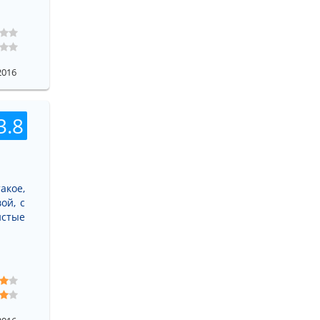
2016
3.8
акое,
ой, с
истые