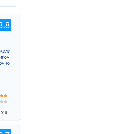
3.8
 Жили
иком,
очно,
2016