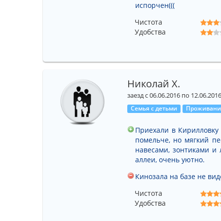
испорчен(((
Чистота
Удобства
Николай Х.
заезд с 06.06.2016 по 12.06.201
Семья с детьми
Проживание
Приехали в Кирилловку 
помельче, но мягкий пе
навесами, зонтиками и 
аллеи, очень уютно.
Кинозала на базе не вид
Чистота
Удобства