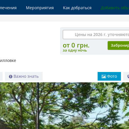
влечения
Мероприятия
Как добраться
Добавить объ
Цены на 2026 г. уточняют
от 0 грн.
Заброни
за одну ночь
рилловке
Важно знать
Фото