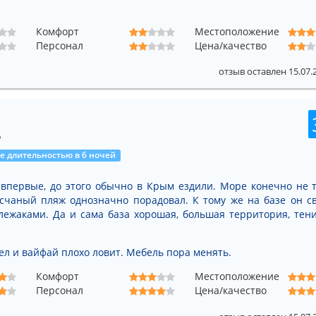
Комфорт
Местоположение
Персонал
Цена/качество
отзыв оставлен 15.07.
6
 длительностью в 6 ночей
впервые, до этого обычно в Крым ездили. Море конечно не т
счаный пляж однозначно порадовал. К тому же на базе он св
лежаками. Да и сама база хорошая, большая территория, тен
ел и вайфай плохо ловит. Мебель пора менять.
Комфорт
Местоположение
Персонал
Цена/качество