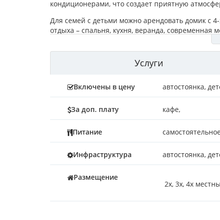
кондиционерами, что создает приятную атмосфер
Для семей с детьми можно арендовать домик с 4
отдыха – спальня, кухня, веранда, современная 
пляж, оборудованный теневыми навесами для тех
очищенная питьевая вода круглосуточно, а для т
имеется Wi-Fi. Заказывать аренду номеров лучш
Услуги
Включены в цену
автостоянка
,
дет
За доп. плату
кафе
,
Питание
самостоятельно
Инфраструктура
автостоянка, дет
Размещение
2х, 3х, 4х мест