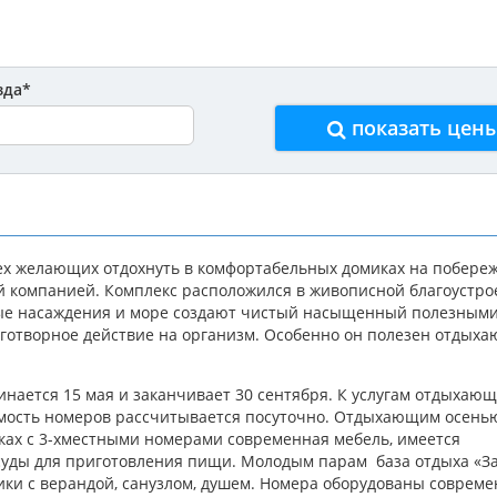
зда
*
показать цен
ех желающих отдохнуть в комфортабельных домиках на побере
ой компанией. Комплекс расположился в живописной благоустр
еные насаждения и море создают чистый насыщенный полезным
аготворное действие на организм. Особенно он полезен отдых
инается 15 мая и заканчивает 30 сентября. К услугам отдыхаю
оимость номеров рассчитывается посуточно. Отдыхающим осень
ках с 3-хместными номерами современная мебель, имеется
осуды для приготовления пищи. Молодым парам база отдыха «За
ики с верандой, санузлом, душем. Номера оборудованы соврем