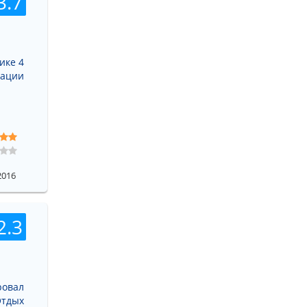
3.7
ике 4
рации
2016
2.3
ровал
Отдых