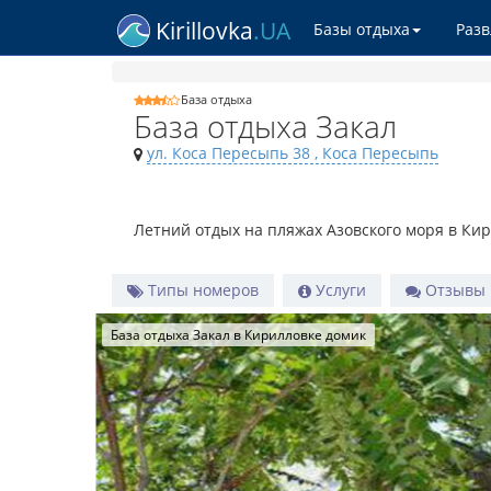
Kirillovka
.UA
Базы отдыха
Раз
База отдыха
База отдыха Закал
ул. Коса Пересыпь 38
, Коса Пересыпь
Летний отдых на пляжах Азовского моря в Ки
Типы номеров
Услуги
Отзывы
База отдыха Закал в Кирилловке номер