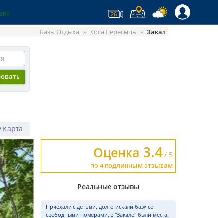
ект
26
Базы Отдыха
Коса Пересыпь
Закал
ся
ровать
Карта
3.4
Оценка
/ 5
по
4 подлинным отзывам
Реальные отзывы
Приехали с детьми, долго искали базу со
свободными номерами, в "Закале" были места.