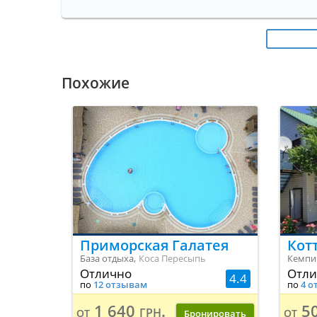
Похожие
Приморская Галатея
Кот
База отдыха,
Коса Пересыпь
Кемпи
Отлично
Отли
4.4
по
12 отзывам
по
4 о
1 640 грн.
50
от
от
Бронировать