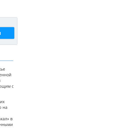
ы
жье
оенной
и
ающим с
щих
ю на
кал» в
енными