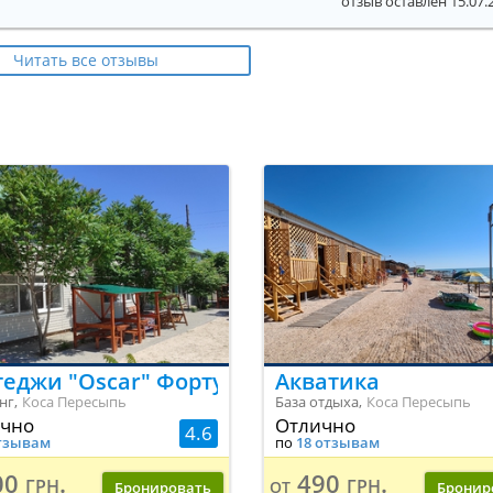
отзыв оставлен 15.07.
Читать все отзывы
теджи "Oscar" Фортуна.
Акватика
нг,
Коса Пересыпь
База отдыха,
Коса Пересыпь
чно
Отлично
4.6
тзывам
по
18 отзывам
0 грн.
490 грн.
от
Бронировать
Бронир