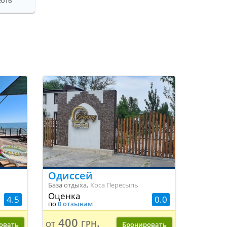
2016
Одиссей
База отдыха,
Коса Пересыпь
Оценка
4.5
0.0
по
0 отзывам
400 грн.
от
овать
Бронировать