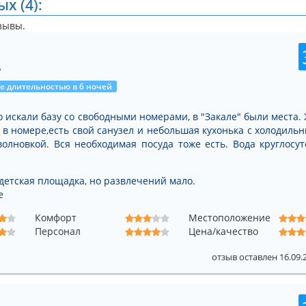
х (4):
зывы.
6
 длительностью в 6 ночей
о искали базу со свободными номерами, в "Закале" были места.
а в номере,есть свой санузел и небольшая кухонька с холодильн
олновкой. Вся необходимая посуда тоже есть. Вода круглосут
детская площадка, но развлечений мало.
е
Комфорт
Местоположение
Персонал
Цена/качество
отзыв оставлен 16.09.