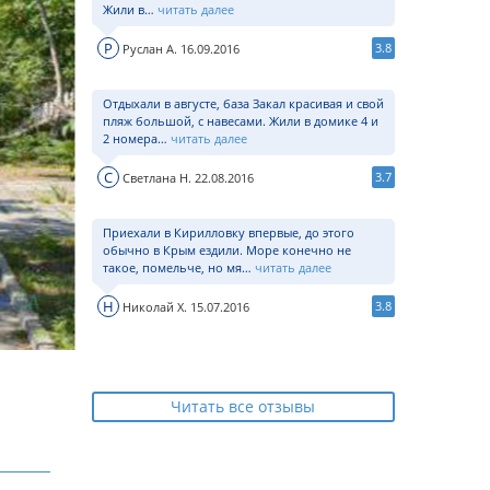
Жили в…
читать далее
Р
3.8
Руслан А. 16.09.2016
Отдыхали в августе, база Закал красивая и свой
пляж большой, с навесами. Жили в домике 4 и
2 номера…
читать далее
С
3.7
Светлана Н. 22.08.2016
Приехали в Кирилловку впервые, до этого
обычно в Крым ездили. Море конечно не
такое, помельче, но мя…
читать далее
Н
3.8
Николай Х. 15.07.2016
Читать все отзывы