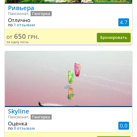
Ривьера
Пансионат,
Генгорка
Отлично
4.7
по
1 отзывам
650 грн.
от
Бронировать
за одну ночь
Skyline
Пансионат,
Генгорка
Оценка
0.0
по
0 отзывам