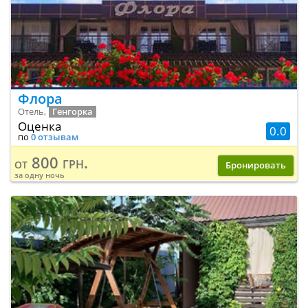
Флора
Отель,
Генгорка
Оценка
0.0
по
0 отзывам
800 грн.
от
Бронировать
за одну ночь