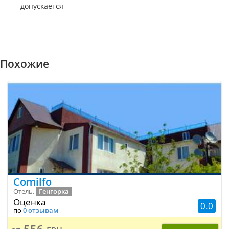
допускается
Похожие
Comilfo
Отель,
Генгорка
Оценка
0.0
по
0 отзывам