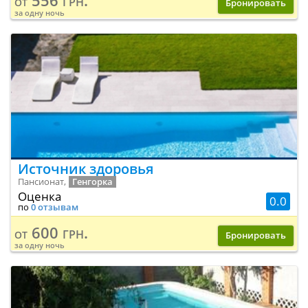
556 грн.
от
Бронировать
за одну ночь
Источник здоровья
Пансионат,
Генгорка
Оценка
0.0
по
0 отзывам
600 грн.
от
Бронировать
за одну ночь