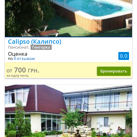
Calipso (Калипсо)
Пансионат,
Генгорка
Оценка
0.0
по
0 отзывам
700 грн.
от
Бронировать
за одну ночь