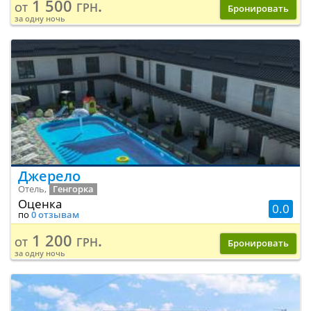
1 500 грн.
от
Бронировать
за одну ночь
Джерело
Отель,
Генгорка
Оценка
0.0
по
0 отзывам
1 200 грн.
от
Бронировать
за одну ночь