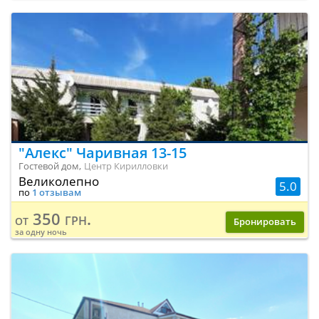
"Алекс" Чаривная 13-15
Гостевой дом,
Центр Кирилловки
Великолепно
5.0
по
1 отзывам
350 грн.
от
Бронировать
за одну ночь