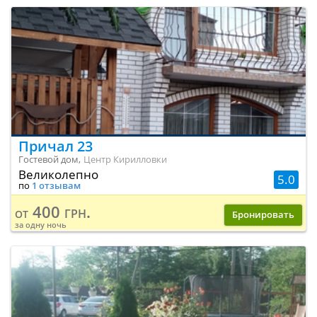
Причал 23
Гостевой дом,
Центр Кирилловки
Великолепно
5.0
по
1 отзывам
400 грн.
от
Бронировать
за одну ночь