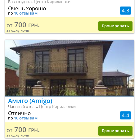
База отдыха,
Центр Кирилловки
Очень хорошо
4.3
по
10 отзывам
700 грн.
от
Бронировать
за одну ночь
Амиго (Amigo)
Частный отель,
Центр Кирилловки
Отлично
4.4
по
10 отзывам
700 грн.
от
Бронировать
за одну ночь