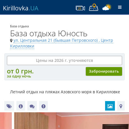
Kirillovka
.UA
Togg
26
navi
База отдыха
База отдыха Юность
ул. Центральная 21 (бывшая Петровского)
, Центр
Кирилловки
Цены на 2026 г. уточняются
от 0 грн.
Забронировать
за одну ночь
Летний отдых на пляжах Азовского моря в Кирилловке