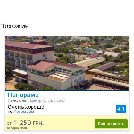
воспользоваться услугами парковочной зоны для
транспорта.
Похожие
Панорама
Пансионат,
Центр Кирилловки
Очень хорошо
4.1
по
7 отзывам
1 250 грн.
от
Бронировать
за одну ночь