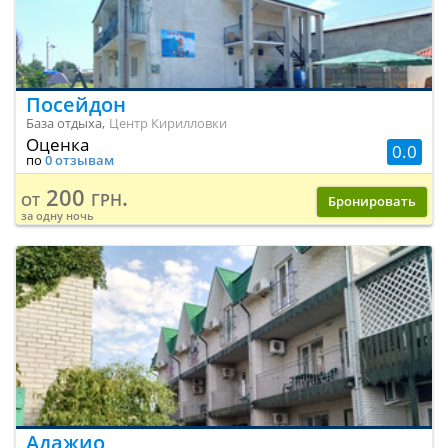
Посейдон
База отдыха,
Центр Кирилловки
Оценка
0.0
по
0 отзывам
200 грн.
от
Бронировать
за одну ночь
Адажио