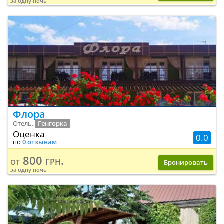
за одну ночь
Флора
Отель,
Генгорка
Оценка
0.0
по
0 отзывам
800 грн.
от
Бронировать
за одну ночь