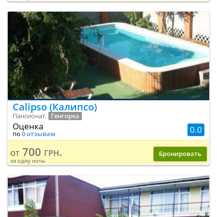
Calipso (Калипсо)
Пансионат,
Генгорка
Оценка
0.0
по
0 отзывам
700 грн.
от
Бронировать
за одну ночь