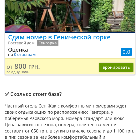
Сдам номер в Генической горке
Гостевой дом,
Генгорка
Оценка
0.0
по
0 отзывам
800 грн.
от
Бронировать
за одну ночь
✅ Сколько стоит база?
Частный отель Сен Жак с комфортными номерами ждет
своих отдыхающих по расположению: Генгорка, у
побережья Азовского моря. Номера стандарт или люкс.
Цена зависит от сезона, номера, количества мест и
составит от 650 грн. в сутки в начале сезона и до 1 100 грн.
в пик сезона за наиболее комфортабельный и