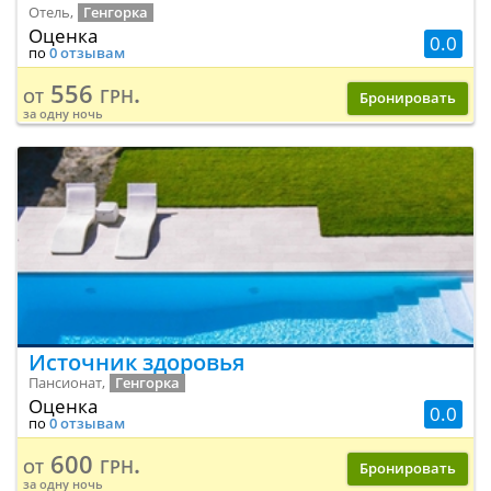
Отель,
Генгорка
Оценка
0.0
по
0 отзывам
556 грн.
от
Бронировать
за одну ночь
Источник здоровья
Пансионат,
Генгорка
Оценка
0.0
по
0 отзывам
600 грн.
от
Бронировать
за одну ночь