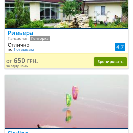
Ривьера
Пансионат,
Генгорка
Отлично
4.7
по
1 отзывам
650 грн.
от
Бронировать
за одну ночь