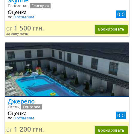
Skyline
Пансионат,
Генгорка
Оценка
0.0
по
0 отзывам
1 500 грн.
от
Бронировать
за одну ночь
Джерело
Отель,
Генгорка
Оценка
0.0
по
0 отзывам
1 200 грн.
от
Бронировать