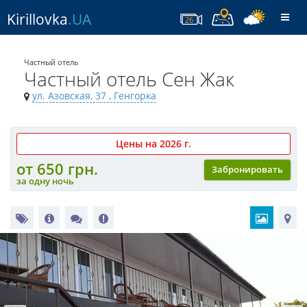
Kirillovka
.UA
Togg
26
navi
Частный отель
Частный отель Сен Жак
ул. Азовская, 37
, Генгорка
Цены на 2026 г.
от 650 грн.
Забронировать
за одну ночь