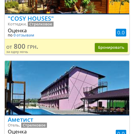
"COSY HOUSES"
Коттеджи,
Стрелковое
Оценка
0.0
по
0 отзывам
800 грн.
от
Бронировать
за одну ночь
Аметист
Отель,
Стрелковое
Оценка
0.0