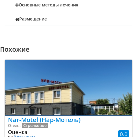
Основные методы лечения
Размещение
Похожие
Nar-Motel (Нар-Мотель)
Отель,
Стрелковое
Оценка
0.0
по
0 отзывам