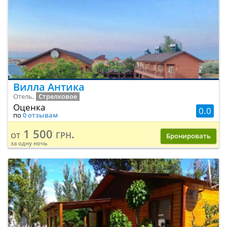
Вилла Антика
Отель,
Стрелковое
Оценка
0.0
по
0 отзывам
1 500 грн.
от
Бронировать
за одну ночь