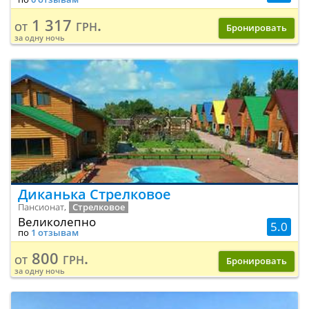
1 317 грн.
от
Бронировать
за одну ночь
Диканька Стрелковое
Пансионат,
Стрелковое
Великолепно
5.0
по
1 отзывам
800 грн.
от
Бронировать
за одну ночь