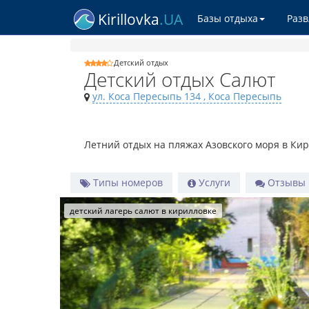
Kirillovka
.UA
Базы отдыха
Раз
Детский отдых
Детский отдых Салют
ул. Коса Пересыпь 134
, Коса Пересыпь
Летний отдых на пляжах Азовского моря в Ки
Типы номеров
Услуги
Отзывы
детский лагерь салют в кирилловке