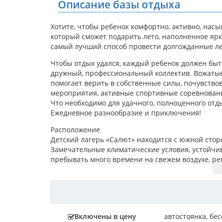
Описание базы отдыха
Хотите, чтобы ребенок комфортно, активно, нас
который сможет подарить лето, наполненное ярк
самый лучший способ провести долгожданные ле
Чтобы отдых удался, каждый ребенок должен быть
дружный, профессиональный коллектив. Вожатые 
помогает верить в собственные силы, почувство
мероприятия, активные спортивные соревнован
Что необходимо для удачного, полноценного отд
Ежедневное разнообразие и приключения!
Расположение
Детский лагерь «Салют» находится с южной стор
Замечательные климатические условия, устойчи
пребывать много времени на свежем воздухе, р
Море здесь мелководное, имеет песчаный берег и
чему можно купаться, наслаждаясь прелестями м
оздоровления.
Территория
Включены в цену
автостоянка
,
бес