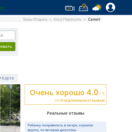
ект
26
Базы Отдыха
Коса Пересыпь
Салют
ся
ровать
Карта
4.0
Очень хорошо
/ 5
по
9 подлинным отзывам
Реальные отзывы
Ребенку понравилось в лагере, кормили
вкусно, по вечерам дискотека.