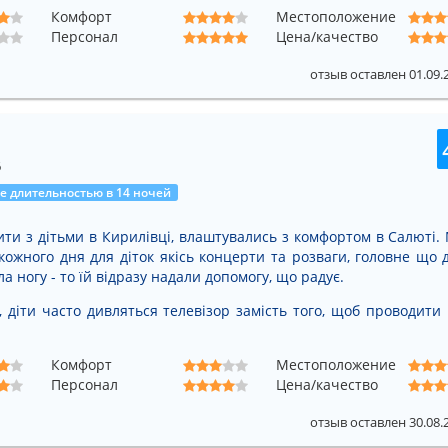
бола, площадки для баскетбола (укомплектованы спортивным
Комфорт
Местоположение
а также библиотека, дискотека с детской игровая площадкой, ме
Персонал
Цена/качество
стом, теневыми навесами и раздевалками. Территория являетс
отзыв оставлен 01.09.
, платаны, ивы, туи), декоративными кустарниками, цветочным
мамы и ребенка.
, питания, страхования, охраны. Требуемые документы – это
тельно эпидокружения.
6
рацией, договорившись о приезде.
 длительностью в 14 ночей
ити з дітьми в Кирилівці, влаштувались з комфортом в Салюті.
 кожного дня для діток якісь концерти та розваги, головне що 
 ногу - то їй відразу надали допомогу, що радує.
, діти часто дивляться телевізор замість того, щоб проводити 
Комфорт
Местоположение
Персонал
Цена/качество
отзыв оставлен 30.08.