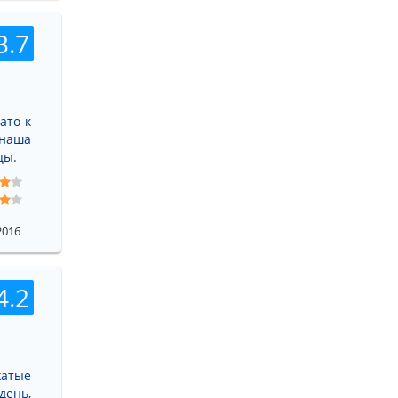
3.7
ато к
 наша
цы.
2016
4.2
жатые
день,