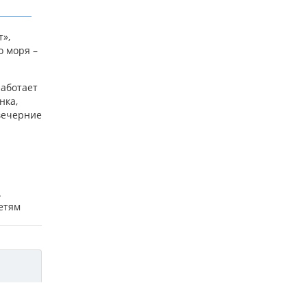
»,
о моря –
работает
нка,
 вечерние
.
етям
одаря
 для