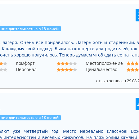
6
ние длительностью в 18 ночей
 лагеря. Очень все понравилось. Лагерь хоть и старенький, з
 К каждому свой подход. Были на концерте для родителей, так
 очень хорошо получилось. Теперь думаем чтоб сдать ее на тан
Комфорт
Местоположение
Персонал
Цена/качество
отзыв оставлен 29.08.
6
ние длительностью в 18 ночей
лют уже четвертый год! Место нереально классное! Во
ча интересностей и веселых конкурсов. На пляж ходим каждый 