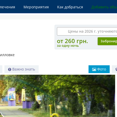
влечения
Мероприятия
Как добраться
Добавить объ
Цены на 2026 г. уточняют
от 260 грн.
Заброни
за одну ночь
рилловке
Важно знать
Фото