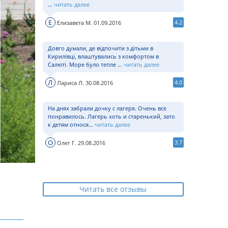
…
читать далее
Е
4.2
Елизавета М. 01.09.2016
Довго думали, де відпочити з дітьми в
Кирилівці, влаштувались з комфортом в
Салюті. Море було тепле …
читать далее
Л
4.0
Лариса Л. 30.08.2016
На днях забрали дочку с лагеря. Очень все
понравилось. Лагерь хоть и старенький, зато
к детям относя…
читать далее
О
3.7
Олег Г. 29.08.2016
Читать все отзывы