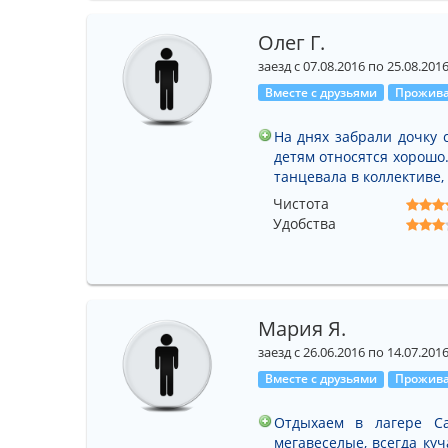
Олег Г.
заезд с 07.08.2016 по 25.08.201
Вместе с друзьями
Прожива
На днях забрали дочку с
детям относятся хорошо.
танцевала в коллективе,
Чистота
Удобства
Мария Я.
заезд с 26.06.2016 по 14.07.201
Вместе с друзьями
Прожива
Отдыхаем в лагере Са
мегавеселые, всегда ку