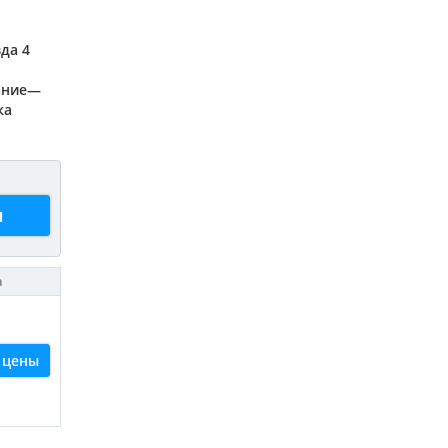
зда 4
вание—
ка
ы
а
 цены