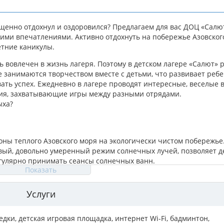
ыщенно отдохнул и оздоровился? Предлагаем для вас ДОЦ «Салют
ими впечатлениями. Активно отдохнуть на побережье Азовског
тние каникулы.
 вовлечен в жизнь лагеря. Поэтому в детском лагере «Салют» 
занимаются творчеством вместе с детьми, что развивает ребе
вать успех. Ежедневно в лагере проводят интересные, веселые
ия, захватывающие игры между разными отрядами.
ыха?
оны теплого Азовского моря на экологически чистом побережье
вый, довольно умеренный режим солнечных лучей, позволяет д
егулярно принимать сеансы солнечных ванн.
Показать
 пологое дно. Летом вода нагревается до 25…28 градусов, благ
орского отдыха, использовать лечебные свойства морской воды
Услуги
едки
,
детская игровая площадка
,
интернет Wi-Fi
,
бадминтон
,