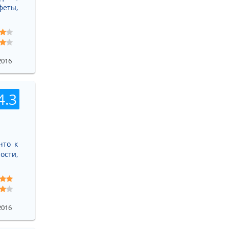
феты,
2016
4.3
что к
ости,
2016