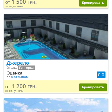
1 500 грн.
от
Бронировать
за одну ночь
Джерело
Отель,
Генгорка
Оценка
0.0
по
0 отзывам
1 200 грн.
от
Бронировать
за одну ночь