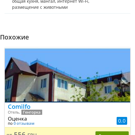
общая кухня, мангал, интернет Wi-Fi,
размещение с животными
Похожие
Comilfo
Отель,
Генгорка
Оценка
0.0
по
0 отзывам
556 грн.
от