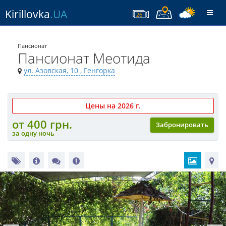
Kirillovka
.UA
Togg
26
navi
Пансионат
Пансионат Меотида
ул. Азовская, 10
, Генгорка
Цены на 2026 г.
от 400 грн.
Забронировать
за одну ночь