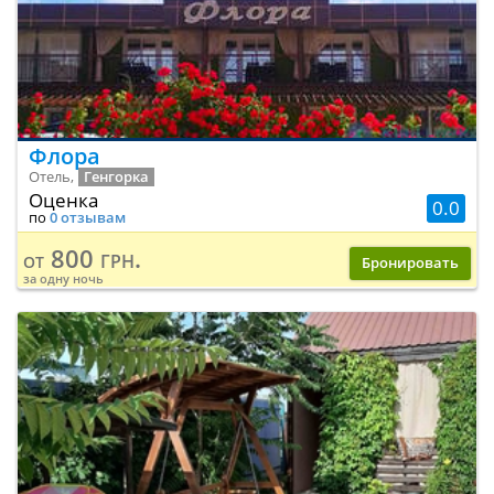
Флора
Отель,
Генгорка
Оценка
0.0
по
0 отзывам
800 грн.
от
Бронировать
за одну ночь