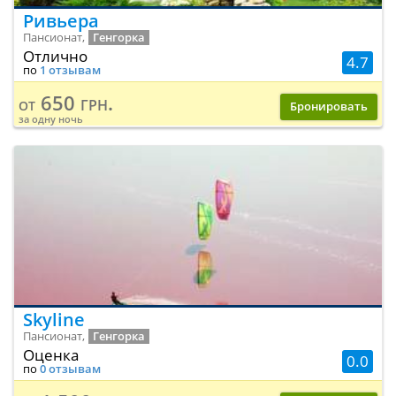
Ривьера
Пансионат,
Генгорка
Отлично
4.7
по
1 отзывам
650 грн.
от
Бронировать
за одну ночь
Skyline
Пансионат,
Генгорка
Оценка
0.0
по
0 отзывам