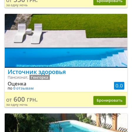
Бронировать
за одну ночь
Источник здоровья
Пансионат,
Генгорка
Оценка
0.0
по
0 отзывам
600 грн.
от
Бронировать
за одну ночь