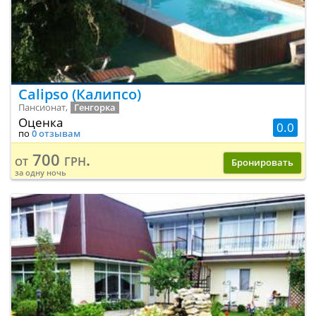
Calipso (Калипсо)
Пансионат,
Генгорка
Оценка
0.0
по
0 отзывам
700 грн.
от
Бронировать
за одну ночь