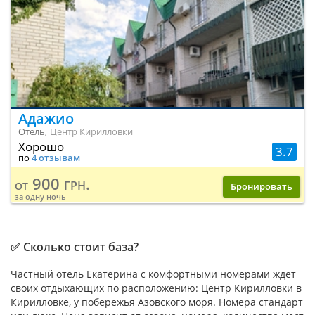
Адажио
Отель,
Центр Кирилловки
Хорошо
3.7
по
4 отзывам
900 грн.
от
Бронировать
за одну ночь
✅ Сколько стоит база?
Частный отель Екатерина с комфортными номерами ждет
своих отдыхающих по расположению: Центр Кирилловки в
Кирилловке, у побережья Азовского моря. Номера стандарт