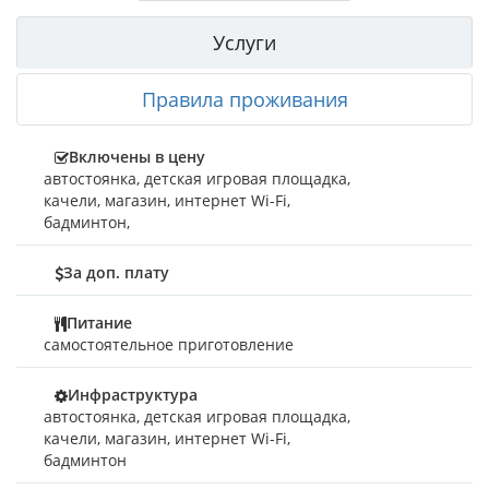
маршрутам: Заповедник Аскания Нова и Каменная могила.
На территории есть бесплатная стоянка для машин. Мы
Услуги
находимся в 15 минутах ходьбы до моря.
Для самых маленьких наших отдыхающих на территории
базы есть детская площадка.
Правила проживания
Включены в цену
автостоянка
,
детская игровая площадка
,
качели
,
магазин
,
интернет Wi-Fi
,
бадминтон
,
За доп. плату
Питание
самостоятельное приготовление
Инфраструктура
автостоянка, детская игровая площадка,
качели, магазин, интернет Wi-Fi,
бадминтон