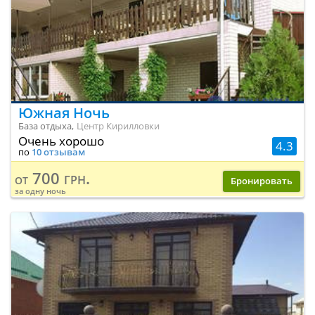
Южная Ночь
База отдыха,
Центр Кирилловки
Очень хорошо
4.3
по
10 отзывам
700 грн.
от
Бронировать
за одну ночь