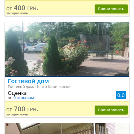
400 грн.
от
Бронировать
за одну ночь
Гостевой дом
Гостевой дом,
Центр Кирилловки
Оценка
0.0
по
0 отзывам
700 грн.
от
Бронировать
за одну ночь