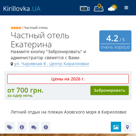
Kirillovka
.UA
Togg
26
navi
Частный отель
Частный отель
4.2
/ 5
Екатерина
очень хорошо
Нажмите кнопку "Забронировать" и
администратор свяжется с Вами.
ул. Чаривная 8
, Центр Кирилловки
Цены на 2026 г.
от 700 грн.
Забронировать
за одну ночь
Летний отдых на пляжах Азовского моря в Кирилловке