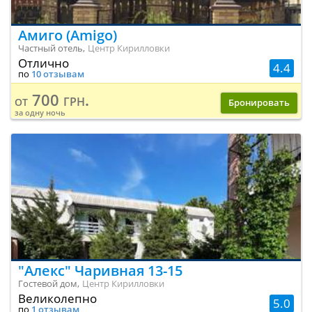
Амиго (Amigo)
Частный отель,
Центр Кирилловки
Отлично
4.4
по
10 отзывам
700 грн.
от
Бронировать
за одну ночь
"Алекс" Чаривная 13-15
Гостевой дом,
Центр Кирилловки
Великолепно
5.0
по
1 отзывам