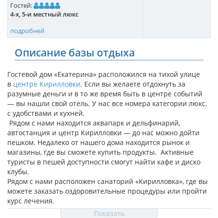
Гостей:
4-х, 5-и местный люкс
подробней
Описание базы отдыха
Гостевой дом «Екатерина» расположился на тихой улице
в
центре Кирилловки
. Если вы желаете отдохнуть за
разумные деньги и в то же время быть в центре событий
— вы нашли свой отель. У нас все номера категории люкс,
с удобствами и кухней.
Рядом с нами находится аквапарк и дельфинарий,
автостанция и центр Кирилловки — до нас можно дойти
пешком. Недалеко от нашего дома находится рынок и
магазины, где вы сможете купить продукты. Активные
туристы в пешей доступности смогут найти кафе и диско
клубы.
Рядом с нами расположен санаторий «Кирилловка», где вы
можете заказать оздоровительные процедуры или пройти
курс лечения.
При желании можно съездить на экскурсии по различным
Показать