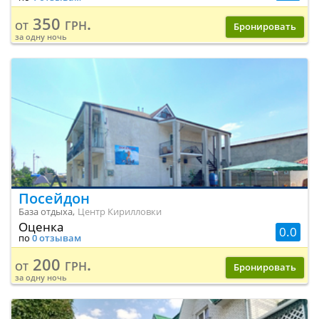
350 грн.
от
Бронировать
за одну ночь
Посейдон
База отдыха,
Центр Кирилловки
Оценка
0.0
по
0 отзывам
200 грн.
от
Бронировать
за одну ночь