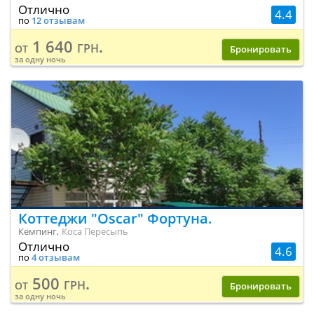
Отлично
4.4
по
12 отзывам
1 640 грн.
от
Бронировать
за одну ночь
Коттеджи "Oscar" Фортуна.
Кемпинг,
Коса Пересыпь
Отлично
4.6
по
4 отзывам
500 грн.
от
Бронировать
за одну ночь