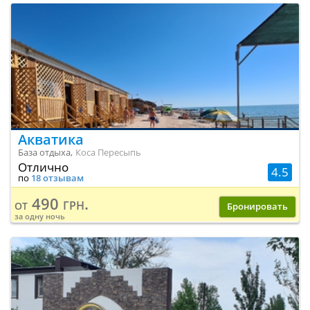
Акватика
База отдыха,
Коса Пересыпь
Отлично
4.5
по
18 отзывам
490 грн.
от
Бронировать
за одну ночь