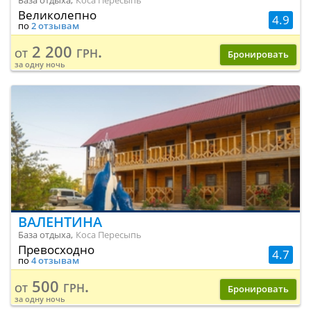
База отдыха,
Коса Пересыпь
Великолепно
4.9
по
2 отзывам
2 200 грн.
от
Бронировать
за одну ночь
ВАЛЕНТИНА
База отдыха,
Коса Пересыпь
Превосходно
4.7
по
4 отзывам
500 грн.
от
Бронировать
за одну ночь