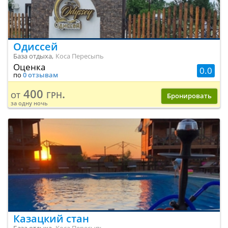
Одиссей
База отдыха,
Коса Пересыпь
Оценка
0.0
по
0 отзывам
400 грн.
от
Бронировать
за одну ночь
Казацкий стан