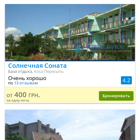
Солнечная Соната
База отдыха,
Коса Пересыпь
Очень хорошо
4.2
по
13 отзывам
400 грн.
от
Бронировать
за одну ночь