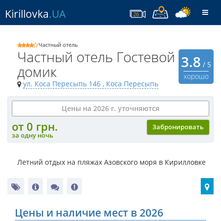
Kirillovka
.UA
Togg
26
navi
Частный отель
Частный отель Гостевой
3.8
/ 5
домик
хорошо
ул. Коса Пересыпь 146
, Коса Пересыпь
Цены на 2026 г. уточняются
от 0 грн.
Забронировать
за одну ночь
Летний отдых на пляжах Азовского моря в Кирилловке
Цены и наличие мест в 2026