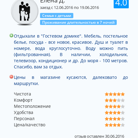
Елена Д.
4.0
позаботимся о вашем отдыхе сейчас, чтобы вы вернулись к
нам в следующем году.
заезд с 12.06.2016 по 19.06.2016
Семья с детьми
Проживание длительностью в 7 ночей
Отдыхали в "Гостевом домике". Мебель, постельное
белье, посуда - все новое, красивое. Душ и туалет в
номере, вода круглосуточно. Воду можно пить
(фильтрованная). В наличии, холодильник,
телевизор, кондиционер и др. До моря - 100 метров.
Спасибо, вам за отдых.
Цены в магазине кусаются, далековато до
маршрутки.
Чистота
Комфорт
Местоположение
Удобства
Персонал
Цена/качество
отзыв оставлен 30.06.2016