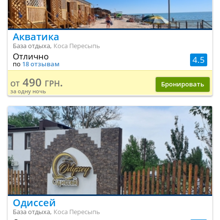
Акватика
База отдыха,
Коса Пересыпь
Отлично
4.5
по
18 отзывам
490 грн.
от
Бронировать
за одну ночь
Одиссей
База отдыха,
Коса Пересыпь