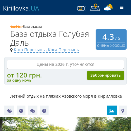
Kirillovka
.UA
Togg
26
navi
База отдыха
База отдыха Голубая
4.3
/ 5
Даль
очень хорошо
Коса Пересыпь
, Коса Пересыпь
Цены на 2026 г. уточняются
от 120 грн.
Забронировать
за одну ночь
Летний отдых на пляжах Азовского моря в Кирилловке