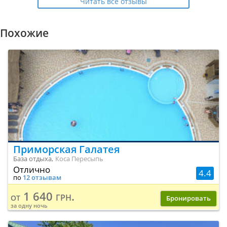
Читать все отзывы
Похожие
Приморская Галатея
База отдыха,
Коса Пересыпь
Отлично
4.4
по
12 отзывам
1 640 грн.
от
Бронировать
за одну ночь