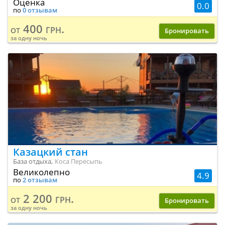
Оценка
0.0
по
0 отзывам
400 грн.
от
Бронировать
за одну ночь
Казацкий стан
База отдыха,
Коса Пересыпь
Великолепно
4.9
по
2 отзывам
2 200 грн.
от
Бронировать
за одну ночь