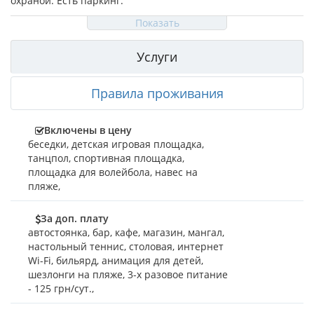
охраной. Есть паркинг.
Показать
Развлечения: для детей оборудована детская площадка,
работают аниматоры. К услугам взрослых – баскетбол,
волейбол, бильярд. Вечером устраиваются дискотеки,
Услуги
праздничные мероприятия с конкурсами. Большой выбор
развлечений гости базы найдут в пгт. Кирилловка. Здесь
Правила проживания
расположен крупнейший в Украине аквапарк «Остров
сокровищ», вы можете посетить дельфинарий, уютные
рестораны и коктейль-бары. Отдых у нас надолго
Включены в цену
запоминаются вам и вашим детям. Голубая даль
беседки
,
детская игровая площадка
,
предоставляет для своих гостей хороший уровень сервиса
танцпол
,
спортивная площадка
,
по выгодным ценам. «Голубая даль» ждёт своих гостей!
площадка для волейбола
,
навес на
пляже
,
За доп. плату
автостоянка
,
бар
,
кафе
,
магазин
,
мангал
,
настольный теннис
,
столовая
,
интернет
Wi-Fi
,
бильярд
,
анимация для детей
,
шезлонги на пляже
,
3-х разовое питание
- 125 грн/сут.
,