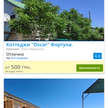
Коттеджи "Oscar" Фортуна.
Кемпинг,
Коса Пересыпь
Отлично
4.6
по
4 отзывам
500 грн.
от
Бронировать
за одну ночь