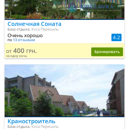
Солнечная Соната
База отдыха,
Коса Пересыпь
Очень хорошо
4.2
по
13 отзывам
400 грн.
от
Бронировать
за одну ночь
Краностроитель
База отдыха,
Коса Пересыпь