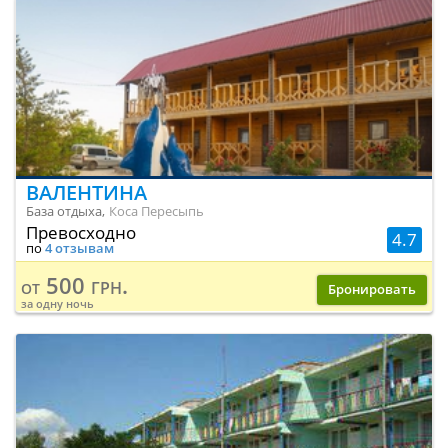
ВАЛЕНТИНА
База отдыха,
Коса Пересыпь
Превосходно
4.7
по
4 отзывам
500 грн.
от
Бронировать
за одну ночь