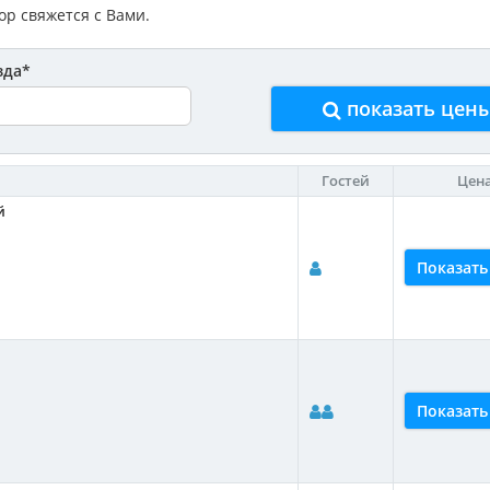
р свяжется с Вами.
зда
*
показать цен
Гостей
Цен
й
Показать
Показать