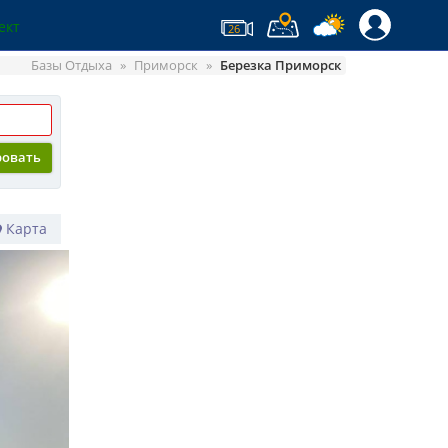
ект
26
Базы Отдыха
Приморск
Березка Приморск
ровать
Карта