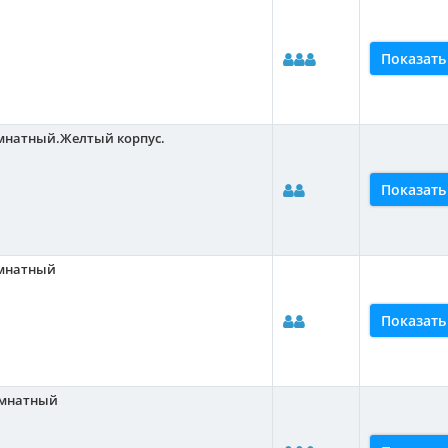
Показать
омнатный.Желтый корпус.
Показать
омнатный
Показать
омнатный