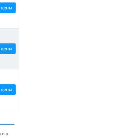
 цены
 цены
 цены
те в