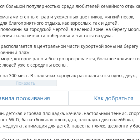
ся большой популярностью среди любителей семейного отдыха
роматами степных трав и ухоженных цветников, мягкий песок,
для благоприятного отдыха, как взрослых, так и детей.
оложены за городской чертой, в зеленой зоне, на берегу моря,
рения экологичности побережья и чистоты воздуха.
 располагается в центральной части курортной зоны на берегу
роенный пляж.
 море, которое рано и быстро прогревается, большое количеств
е людей уже с середины весны.
а 300 мест. В спальных корпусах располагаются одно-, двух-,
номере холодильник, телевизор, кондиционер, санузел.
Показать
борудованный навесами и шезлонгами. На пляже размещен уютн
авила проживания
Как добраться
ами. Спортзал, оснащенный современными тренажерами, спор
 баскетбол, также установлены столы для настольного тенниса
иматором, детская площадка с горками и качелями, мини-зоопа
йн
,
детская игровая площадка
,
качели
,
настольный теннис
,
спор
ритории пансионата, кинотеатр на 80 посадочных мест, позв
нет Wi-Fi
,
баскетбольная площадка
,
площадка для волейбола
,
аняемая стоянка, беседки для барбекю с водой и электричеств
е
,
медпункт
,
анимация для детей
,
навес на пляже
,
шезлонги у ба
я площадка с горками и качелями фирмы «Kettler».