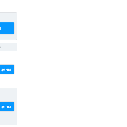
ы
а
 цены
 цены