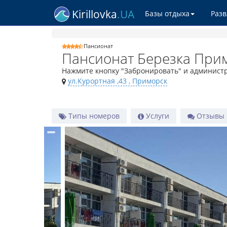
Kirillovka
.UA
Базы отдыха
Раз
Пансионат
Пансионат Березка При
Нажмите кнопку "Забронировать" и администр
ул.Курортная ,43
, Приморск
Типы номеров
Услуги
Отзывы