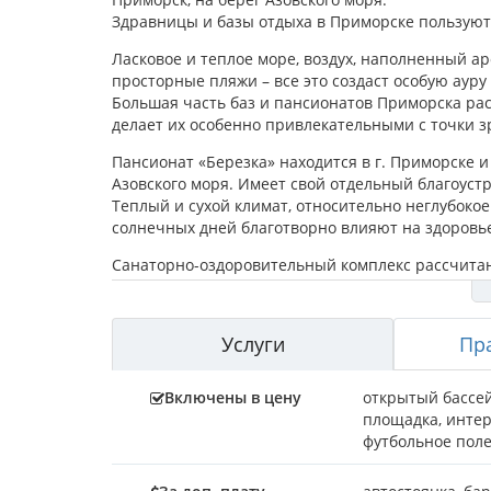
Здравницы и базы отдыха в Приморске пользуют
Ласковое и теплое море, воздух, наполненный а
просторные пляжи – все это создаст особую ауру 
Большая часть баз и пансионатов Приморска расп
делает их особенно привлекательными с точки з
Пансионат «Березка» находится в г. Приморске и
Азовского моря. Имеет свой отдельный благоуст
Теплый и сухой климат, относительно неглубокое
солнечных дней благотворно влияют на здоровь
Санаторно-оздоровительный комплекс рассчитан н
трехкомнатные номера класса «Люкс». В каждом 
Услуги и инфраструктура: собственный пляж, о
Услуги
Пр
прохладительными напитками и легкими закуск
площадки для игры в пляжный волейбол, уличный
Детская игровая комната с профессиональным ан
Включены в цену
открытый бассе
уникальными животными. Прекрасный бар на тер
площадка
,
интер
проводить семинары и конференции. Платная охр
футбольное пол
Бесплатный WI-FI. Для детей оборудована детска