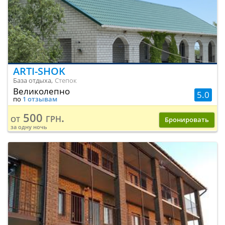
ARTI-SHOK
База отдыха,
Степок
Великолепно
5.0
по
1 отзывам
500 грн.
от
Бронировать
за одну ночь