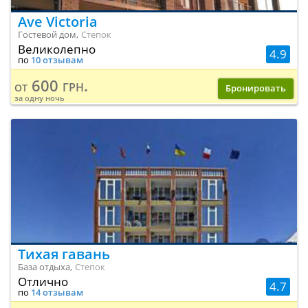
Ave Victoria
Гостевой дом,
Степок
Великолепно
4.9
по
10 отзывам
600 грн.
от
Бронировать
за одну ночь
Тихая гавань
База отдыха,
Степок
Отлично
4.7
по
14 отзывам