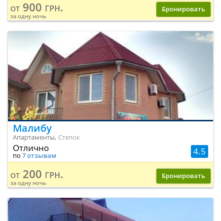
900 грн.
от
Бронировать
за одну ночь
Малибу
Апартаменты,
Степок
Отлично
4.5
по
7 отзывам
200 грн.
от
Бронировать
за одну ночь