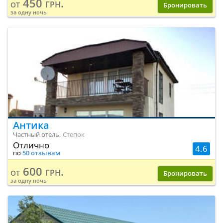
450 грн.
от
Бронировать
за одну ночь
Антика
Частный отель,
Степок
Отлично
4.6
по
50 отзывам
600 грн.
от
Бронировать
за одну ночь