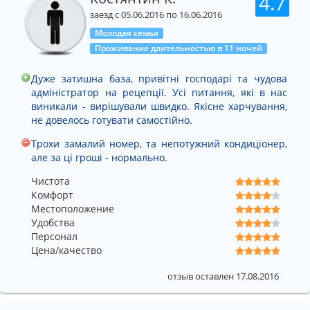
4.7
заезд с 05.06.2016 по 16.06.2016
Молодая семья
Проживание длительностью в 11 ночей
Дуже затишна база, привітні господарі та чудова
адміністратор на рецепції. Усі питання, які в нас
виникали - вирішували швидко. Якісне харчування,
не довелось готувати самостійно.
Трохи замалий номер, та непотужний кондиціонер,
але за ці гроші - нормально.
Чистота
Комфорт
Местоположение
Удобства
Персонал
Цена/качество
отзыв оставлен 17.08.2016