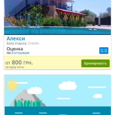
Алекси
База отдыха,
Степок
Оценка
0.0
по
0 отзывам
800 грн.
от
Бронировать
за одну ночь