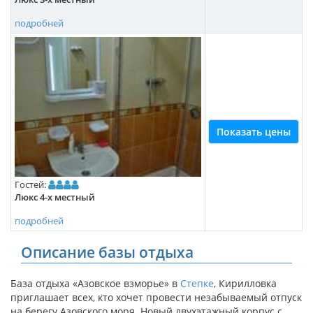
подробней
Показать цены
Гостей:
Люкс 4-х местный
подробней
Описание базы отдыха
База отдыха «Азовское взморье» в
Степке
, Кирилловка
приглашает всех, кто хочет провести незабываемый отпуск
на берегу Азовского моря. Новый двухэтажный корпус с