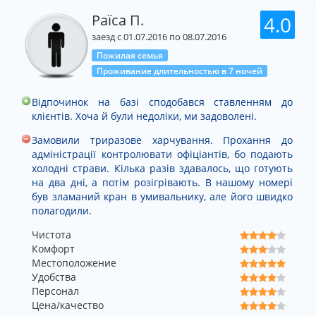
Раїса П.
4.0
заезд с 01.07.2016 по 08.07.2016
Пожилая семья
Проживание длительностью в 7 ночей
Відпочинок на базі сподобався ставленням до
клієнтів. Хоча й були недоліки, ми задоволені.
Замовили триразове харчування. Прохання до
адміністрації контролювати офіціантів, бо подають
холодні страви. Кілька разів здавалось, що готують
на два дні, а потім розігрівають. В нашому номері
був зламаний кран в умивальнику, але його швидко
полагодили.
Чистота
Комфорт
Местоположение
Удобства
Персонал
Цена/качество