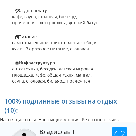
Горячее и холодное водоснабжение круглосуточное.
За доп. плату
кафе
,
сауна
,
столовая
,
бильярд
,
Приглашаем вас оценить гостеприимство и радушие
прачечная
,
электроплита
,
детский батут
,
нашей базы отдыха и можем с уверенностью утверждать,
что вы не останетесь равнодушными к теплому морю,
яркому солнцу, тихим вечерним прогулкам, трапезам на
Питание
свежем воздухе, как не останутся равнодушными ваши
самостоятельное приготовление, общая
друзья и коллеги, когда будут слушать ваши восторженные
кухня, 3х-разовое питание, столовая
рассказы о незабываемом отдыхе на берегу Азовского
моря.
Инфраструктура
автостоянка, беседки, детская игровая
Адрес базы отдыха: Запорожская область, Акимовский
площадка, кафе, общая кухня, мангал,
район,
сауна, столовая, бильярд, прачечная
пгт. Кирилловка, Степок, ул. Рыбацкая, 11.
100% подлинные отзывы на отдых
(10):
Настоящие гости. Настоящие мнения. Реальные отзывы.
Владислав Т.
4.2