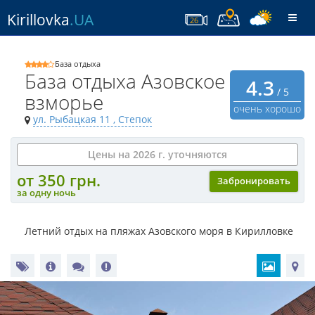
Kirillovka
.UA
Togg
26
navi
База отдыха
База отдыха Азовское
4.3
/ 5
взморье
очень хорошо
ул. Рыбацкая 11
, Степок
Цены на 2026 г. уточняются
от 350 грн.
Забронировать
за одну ночь
Летний отдых на пляжах Азовского моря в Кирилловке