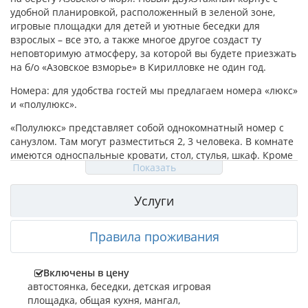
удобной планировкой, расположенный в зеленой зоне,
игровые площадки для детей и уютные беседки для
взрослых – все это, а также многое другое создаст ту
неповторимую атмосферу, за которой вы будете приезжать
на б/о «Азовское взморье» в Кирилловке не один год.
Номера: для удобства гостей мы предлагаем номера «люкс»
и «полулюкс».
«Полулюкс» представляет собой однокомнатный номер с
санузлом. Там могут разместиться 2, 3 человека. В комнате
имеются односпальные кровати, стол, стулья, шкаф. Кроме
Показать
того, в каждом номере присутствуют кондиционер,
телевизор, электрический чайник, холодильник,
необходимая посуда. Современный санузел укомплектован
Услуги
полностью: душевая кабина, раковина, унитаз.
«Люкс» — две комнаты (спальня и кухня), полностью
Правила проживания
укомплектованный санузел. Наличие кондиционера,
двуспальной и односпальной кроватей, телевизора,
Включены в цену
необходимой мебели (шкаф, тумба, стол, стулья). На кухне в
автостоянка
,
беседки
,
детская игровая
наличии вся необходимая техника – холодильник,
площадка
,
общая кухня
,
мангал
,
микроволновая печь, посуда, электрочайник.