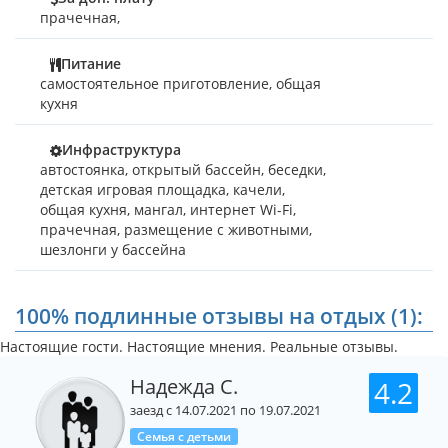
прачечная
,
Расположение гостевого дома "Акация" позволило
соединить тишину, покой и уединенность загородного
дома с удобствами мегаполиса.
Питание
самостоятельное приготовление, общая
Просторный бассейн с романтической вечерней
кухня
подсветкой окутает теплой негой в начале мая и подарит
свежесть в полуденный июльский зной.
Инфраструктура
В шаговой доступности супермаркеты, аптеки, кафе,
автостоянка, открытый бассейн, беседки,
рестораны, развлекательные центры, аквапарк,
детская игровая площадка, качели,
океанариум, дельфинарий.
общая кухня, мангал, интернет Wi-Fi,
прачечная, размещение с животными,
Однако, шум курортного городка, словно по волшебству,
шезлонги у бассейна
стихает за забором гостевого дома «Акация».
До моря — около десяти минут прогулочным шагом; путь
100% подлинные отзывы на отдых (1):
до пляжа пролегает по территории парка санатория
«Кирилловка». До центра поселка 15 минут ходьбы.
Настоящие гости. Настоящие мнения. Реальные отзывы.
Надежда С.
4.2
заезд с 14.07.2021 по 19.07.2021
Семья с детьми