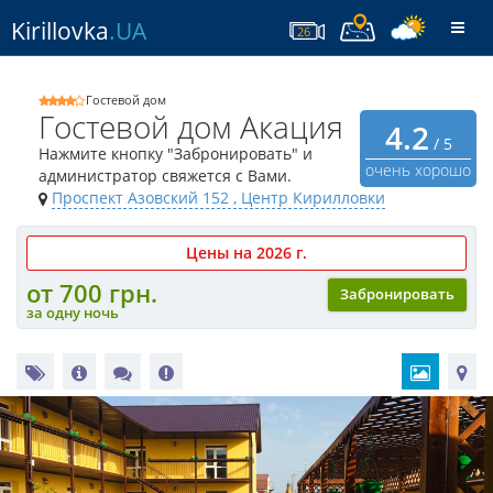
Kirillovka
.UA
Togg
26
navi
Гостевой дом
Гостевой дом Акация
4.2
/ 5
Нажмите кнопку "Забронировать" и
очень хорошо
администратор свяжется с Вами.
Проспект Азовский 152
, Центр Кирилловки
Цены на 2026 г.
от 700 грн.
Забронировать
за одну ночь