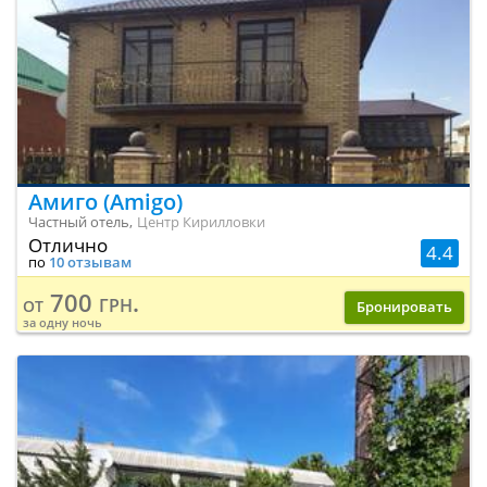
Амиго (Amigo)
Частный отель,
Центр Кирилловки
Отлично
4.4
по
10 отзывам
700 грн.
от
Бронировать
за одну ночь