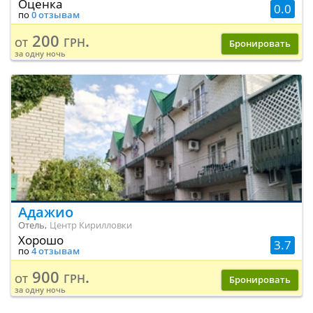
Оценка
0.0
по
0 отзывам
200 грн.
от
Бронировать
за одну ночь
Адажио
Отель,
Центр Кирилловки
Хорошо
3.7
по
4 отзывам
900 грн.
от
Бронировать
за одну ночь