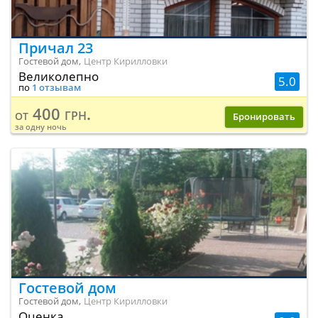
Причал 23
Гостевой дом,
Центр Кирилловки
Великолепно
5.0
по
1 отзывам
400 грн.
от
Бронировать
за одну ночь
Гостевой дом
Гостевой дом,
Центр Кирилловки
Оценка