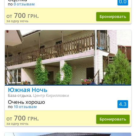
0.0
по
0 отзывам
700 грн.
от
Бронировать
за одну ночь
Южная Ночь
База отдыха,
Центр Кирилловки
Очень хорошо
4.3
по
10 отзывам
700 грн.
от
Бронировать
за одну ночь