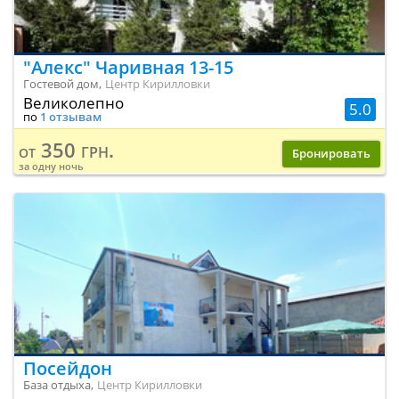
"Алекс" Чаривная 13-15
Гостевой дом,
Центр Кирилловки
Великолепно
5.0
по
1 отзывам
350 грн.
от
Бронировать
за одну ночь
Посейдон
База отдыха,
Центр Кирилловки