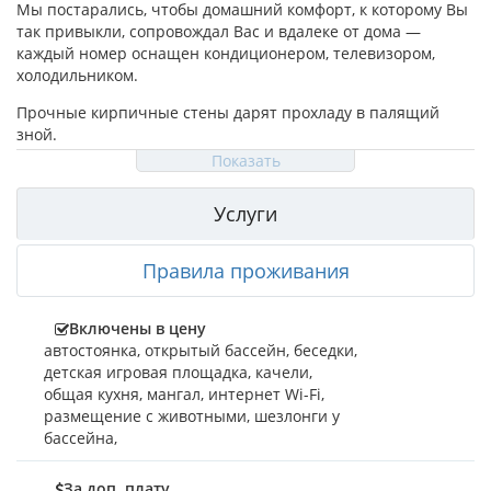
Мы постарались, чтобы домашний комфорт, к которому Вы
так привыкли, сопровождал Вас и вдалеке от дома —
каждый номер оснащен кондиционером, телевизором,
холодильником.
Прочные кирпичные стены дарят прохладу в палящий
зной.
Показать
Большая удобная парковочная площадь возле гостевого
дома оснащена системой видеонаблюдения.
Услуги
Оставаться на связи с внешним миром позволит WI-FI.
Соскучились по домашним обедам? В нашем гостевом доме
Правила проживания
есть современная кухня, где всё — от чайной ложки до
отдельного крана с питьевой водой — как дома!
Включены в цену
Хотите отметить торжество в хорошей компании с
автостоянка
,
открытый бассейн
,
беседки
,
шашлыками? К вашим услугам — живой огонь в мангале на
детская игровая площадка
,
качели
,
открытом воздухе.
общая кухня
,
мангал
,
интернет Wi-Fi
,
размещение с животными
,
шезлонги у
Появилось желание уединиться с бокалом вина и
бассейна
,
приятным собеседником? В вашем распоряжении большие
беседки на территории гостевого дома.
За доп. плату