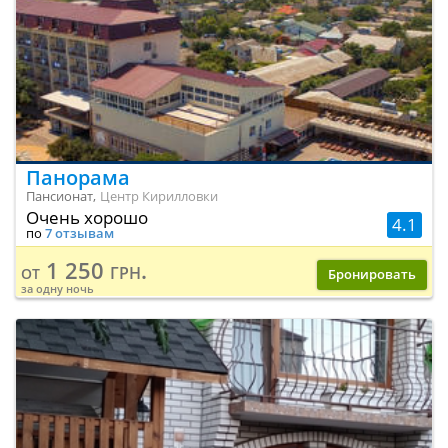
Панорама
Пансионат,
Центр Кирилловки
Очень хорошо
4.1
по
7 отзывам
1 250 грн.
от
Бронировать
за одну ночь