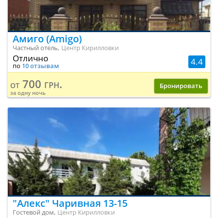
Амиго (Amigo)
Частный отель,
Центр Кирилловки
Отлично
4.4
по
10 отзывам
700 грн.
от
Бронировать
за одну ночь
"Алекс" Чаривная 13-15
Гостевой дом,
Центр Кирилловки