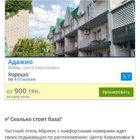
Адажио
Отель,
Центр Кирилловки
Хорошо
3.7
по
4 отзывам
900 грн.
от
Бронировать
за одну ночь
✅ Сколько стоит база?
Частный отель Абрикос с комфортными номерами ждет
своих отдыхающих по расположению: Центр Кирилловки в