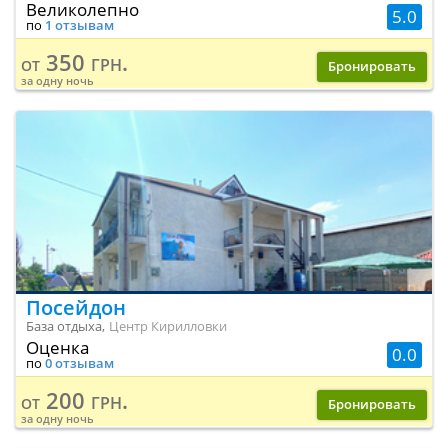
Великолепно
5.0
по
1 отзывам
350 грн.
от
Бронировать
за одну ночь
Посейдон
База отдыха,
Центр Кирилловки
Оценка
0.0
по
0 отзывам
200 грн.
от
Бронировать
за одну ночь