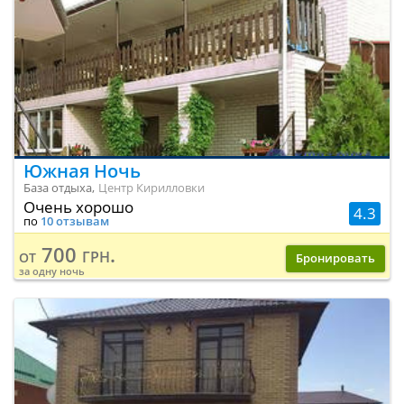
Южная Ночь
База отдыха,
Центр Кирилловки
Очень хорошо
4.3
по
10 отзывам
700 грн.
от
Бронировать
за одну ночь