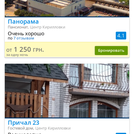
Панорама
Пансионат,
Центр Кирилловки
Очень хорошо
4.1
по
7 отзывам
1 250 грн.
от
Бронировать
за одну ночь
Причал 23
Гостевой дом,
Центр Кирилловки