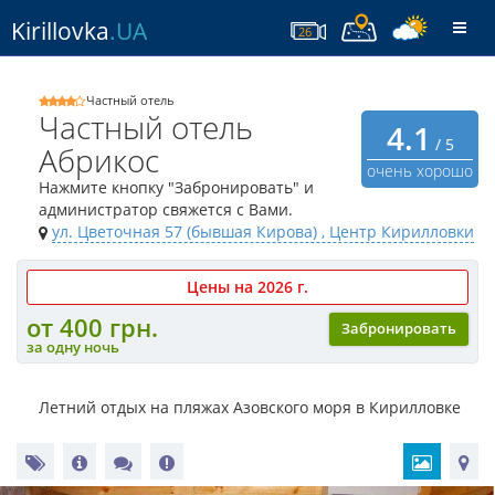
Kirillovka
.UA
Togg
26
navi
Частный отель
Частный отель
4.1
/ 5
Абрикос
очень хорошо
Нажмите кнопку "Забронировать" и
администратор свяжется с Вами.
ул. Цветочная 57 (бывшая Кирова)
, Центр Кирилловки
Цены на 2026 г.
от 400 грн.
Забронировать
за одну ночь
Летний отдых на пляжах Азовского моря в Кирилловке