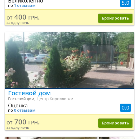
Великолепно
5.0
по
1 отзывам
400 грн.
от
Бронировать
за одну ночь
Гостевой дом
Гостевой дом,
Центр Кирилловки
Оценка
0.0
по
0 отзывам
700 грн.
от
Бронировать
за одну ночь