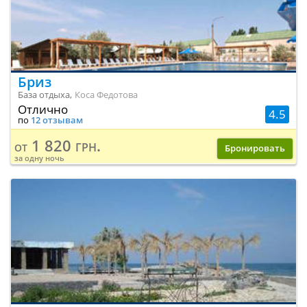
Бриз
База отдыха,
Коса Федотова
Отлично
4.5
по
12 отзывам
1 820 грн.
от
Бронировать
за одну ночь