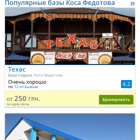
»
Популярные базы Коса Федотова
Техас
База отдыха,
Коса Федотова
Очень хорошо
4.2
по
12 отзывам
250 грн.
от
Бронировать
за одну ночь