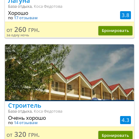
Лагуна
База отдыха,
Коса Федотова
Хорошо
3.8
по
17 отзывам
260 грн.
от
Бронировать
за одну ночь
Строитель
База отдыха,
Коса Федотова
Очень хорошо
4.3
по
14 отзывам
320 грн.
от
Бронировать