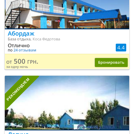
Абордаж
База отдыха,
Коса Федотова
Отлично
4.4
по
24 отзывам
500 грн.
от
Бронировать
за одну ночь
РЕКОМЕНДУЕМ