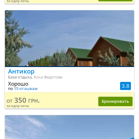
за одну ночь
Антикор
База отдыха,
Коса Федотова
Хорошо
3.8
по
15 отзывам
350 грн.
от
Бронировать
за одну ночь