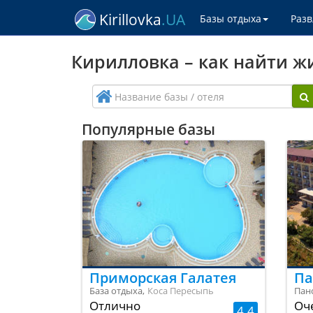
Kirillovka
.UA
Базы отдыха
Раз
Кирилловка – как найти ж
Популярные базы
Приморская Галатея
Па
База отдыха,
Коса Пересыпь
Пан
Отлично
Оч
4.4