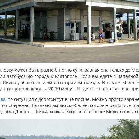
лловку может быть разной. Но, по сути, разная она только до М
ли автобусе до города Мелитополь. Если вы едете с Западной
 с Киева добраться можно на прямом поезде. В самом Мелит
, с отправкой каждые 20-30 минут. И где-то за час езды вас пр
ва,
то ситуация с дорогой тут еще проще. Можно просто заран
кого побережья. Владельцам автомобилей, которые решились по
 Дорога Днепр — Кирилловка лежит через тот же Мелитополь, со