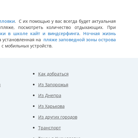
лловки
. С их помощью у вас всегда будет актуальная
пляже, посмотреть количество отдыхающих. При
вки в школе кайт и виндсерфинга
.
Ночная жизнь
а установленная на
пляже заповедной зоны острова
е с мобильных устройств.
Как добраться
и
Из Запорожья
Из Днепра
Из Харькова
Из других городов
Транспорт