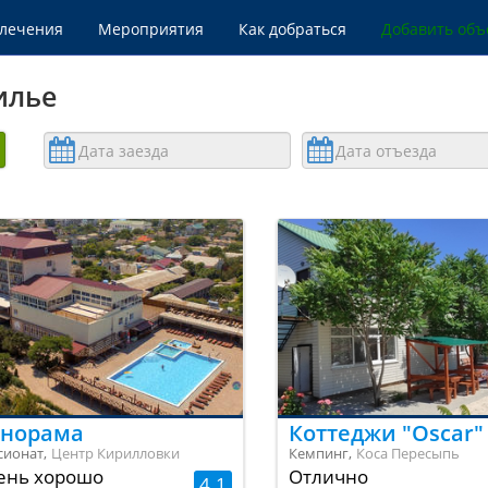
влечения
Мероприятия
Как добраться
Добавить объ
илье
Искать по названию
норама
Коттеджи "Oscar"
сионат,
Центр Кирилловки
Кемпинг,
Коса Пересыпь
ень хорошо
Отлично
4.1