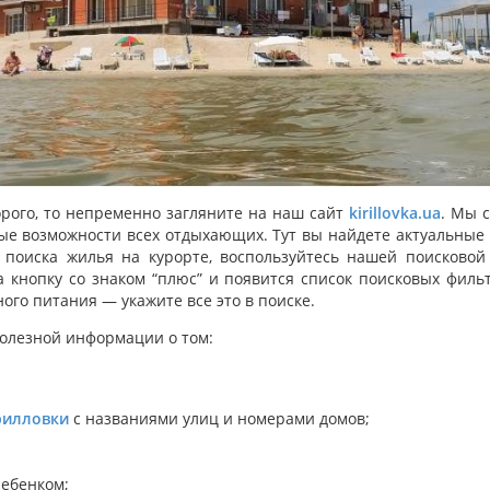
рого, то непременно загляните на наш сайт
kirillovka.ua
. Мы 
вые возможности всех отдыхающих. Тут вы найдете актуальные
 поиска жилья на курорте, воспользуйтесь нашей поисково
а кнопку со знаком “плюс” и появится список поисковых фильт
ого питания — укажите все это в поиске.
полезной информации о том:
рилловки
с названиями улиц и номерами домов;
ребенком;