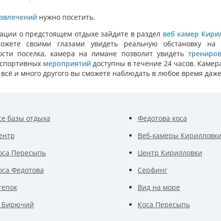
звлечений
нужно посетить.
ации о предстоящем отдыхе зайдите в раздел
веб камер Кири
ожете своими глазами увидеть реальную обстановку на 
ости поселка, камера на лимане позволит увидеть
трениро
 спортивных
мероприятий
доступны в течение 24 часов. Камер
то всё и много другого вы сможете наблюдать в любое время даж
се базы отдыха
Федотова коса
ентр
Веб-камеры Кирилловк
оса Пересыпь
Центр Кирилловки
оса Федотова
Серфинг
тепок
Вид на море
. Бирючий
Коса Пересыпь