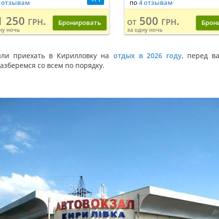
 отзывам
по
4 отзывам
 250 грн.
500 грн.
от
Бронировать
Брон
ну ночь
за одну ночь
или приехать в Кирилловку на
отдых в 2026 году
, перед в
азберемся со всем по порядку.