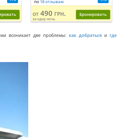
по
18 отзывам
490 грн.
от
ировать
Бронировать
за одну ночь
ами возникает две проблемы:
как добраться
и
где