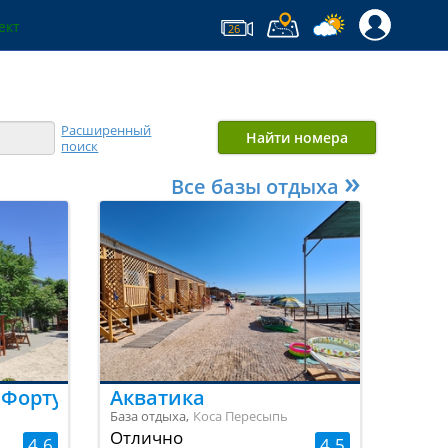
ект
26
Расширенный
Найти номера
поиск
»
Все базы отдыха
 Фортуна.
Акватика
База отдыха,
Коса Пересыпь
Отлично
4.6
4.5