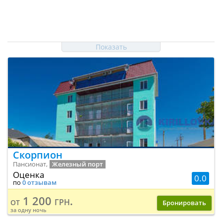
Показать
Скорпион
Пансионат,
Железный порт
Оценка
0.0
по
0 отзывам
1 200 грн.
от
Бронировать
за одну ночь