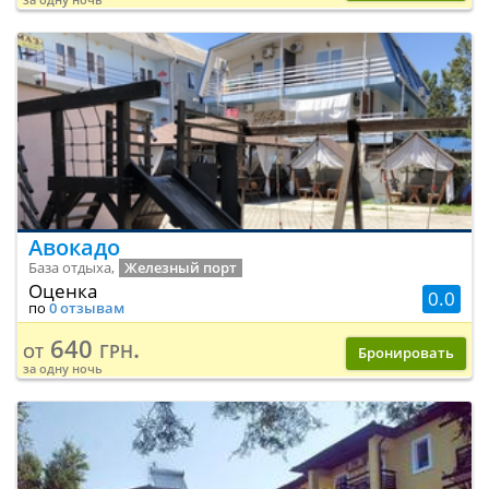
Авокадо
База отдыха,
Железный порт
Оценка
0.0
по
0 отзывам
640 грн.
от
Бронировать
за одну ночь