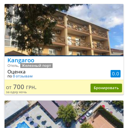
Kangaroo
Отель,
Железный порт
Оценка
0.0
по
0 отзывам
700 грн.
от
Бронировать
за одну ночь