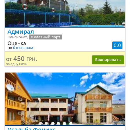
Адмирал
Пансионат,
Железный порт
Оценка
0.0
по
0 отзывам
450 грн.
от
Бронировать
за одну ночь
Усадьба Феникс