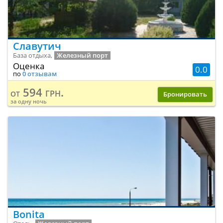
Славутич
База отдыха,
Железный порт
Оценка
0.0
по
0 отзывам
594 грн.
от
Бронировать
за одну ночь
Bonita