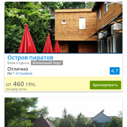
Остров пиратов
База отдыха,
Железный порт
Отлично
4.7
по
1 отзывам
460 грн.
от
Бронировать
за одну ночь