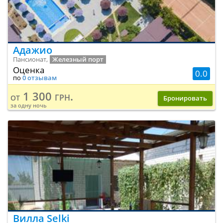
Адажио
Пансионат,
Железный порт
Оценка
0.0
по
0 отзывам
1 300 грн.
от
Бронировать
за одну ночь
Вилла Selki