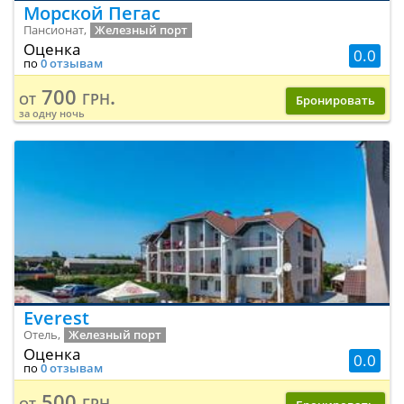
Морской Пегас
Пансионат,
Железный порт
Оценка
0.0
по
0 отзывам
700 грн.
от
Бронировать
за одну ночь
Everest
Отель,
Железный порт
Оценка
0.0
по
0 отзывам
500 грн.
от