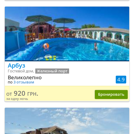
Арбуз
Гостевой дом,
Железный порт
Великолепно
4.9
по
3 отзывам
920 грн.
от
Бронировать
за одну ночь