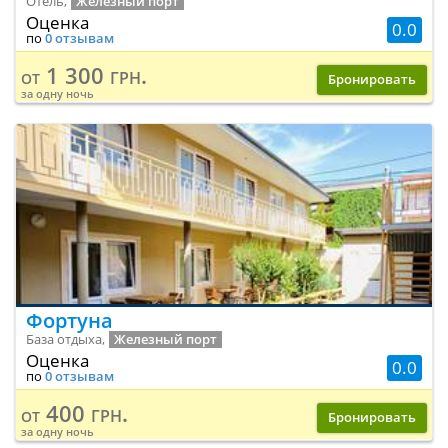
Отель,
Железный порт
Оценка
0.0
по
0 отзывам
1 300 грн.
от
Бронировать
за одну ночь
Фортуна
База отдыха,
Железный порт
Оценка
0.0
по
0 отзывам
400 грн.
от
Бронировать
за одну ночь