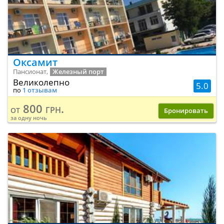
Оксамит
Пансионат,
Железный порт
Великолепно
5.0
по
1 отзывам
800 грн.
от
Бронировать
за одну ночь