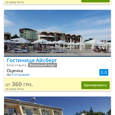
за одну ночь
Гостиница Айсберг
База отдыха,
Железный порт
Оценка
0.0
по
0 отзывам
360 грн.
от
Бронировать
за одну ночь