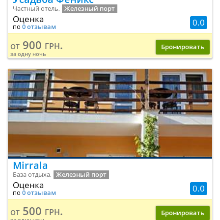
Частный отель,
Железный порт
Оценка
0.0
по
0 отзывам
900 грн.
от
Бронировать
за одну ночь
Mirrala
База отдыха,
Железный порт
Оценка
0.0
по
0 отзывам
500 грн.
от
Бронировать
за одну ночь