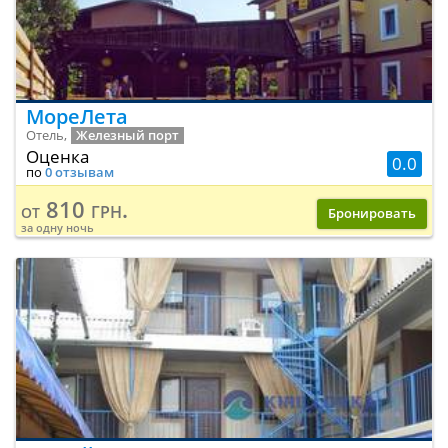
МореЛета
Отель,
Железный порт
Оценка
0.0
по
0 отзывам
810 грн.
от
Бронировать
за одну ночь