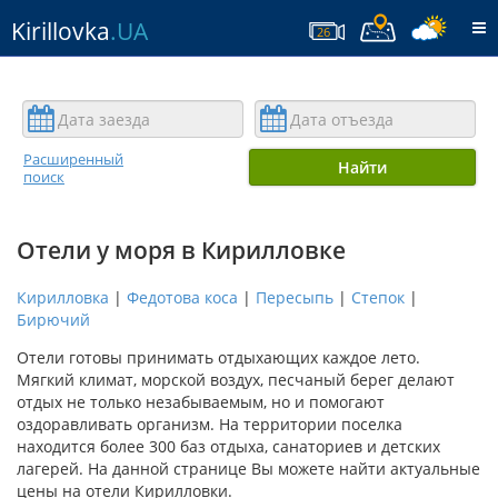
Kirillovka
.UA
T
26
na
Расширенный
Найти
поиск
Отели у моря в Кирилловке
Кирилловка
|
Федотова коса
|
Пересыпь
|
Степок
|
Бирючий
Отели готовы принимать отдыхающих каждое лето.
Мягкий климат, морской воздух, песчаный берег делают
отдых не только незабываемым, но и помогают
оздоравливать организм. На территории поселка
находится более 300 баз отдыха, санаториев и детских
лагерей. На данной странице Вы можете найти актуальные
цены на отели Кирилловки.