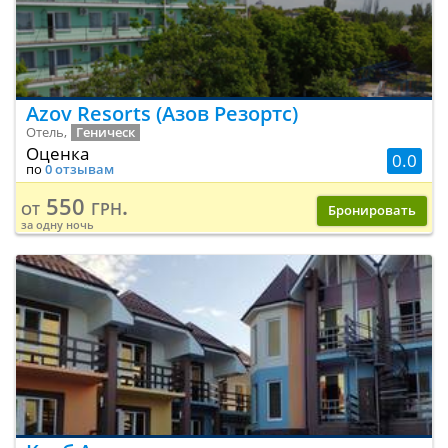
Azov Resorts (Азов Резортс)
Отель,
Геническ
Оценка
0.0
по
0 отзывам
550 грн.
от
Бронировать
за одну ночь