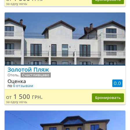
за одну ночь
Золотой Пляж
Отель,
Счастливцево
Оценка
0.0
по
0 отзывам
1 500 грн.
от
Бронировать
за одну ночь