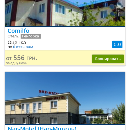
Comilfo
Отель,
Генгорка
Оценка
0.0
по
0 отзывам
556 грн.
от
Бронировать
за одну ночь
Nar-Motel (Нар-Мотель)