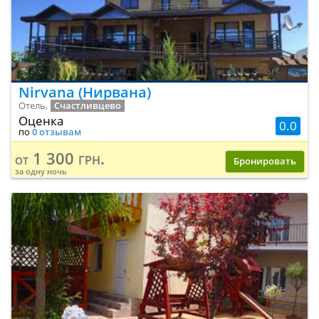
Nirvana (Нирвана)
Отель,
Счастливцево
Оценка
0.0
по
0 отзывам
1 300 грн.
от
Бронировать
за одну ночь