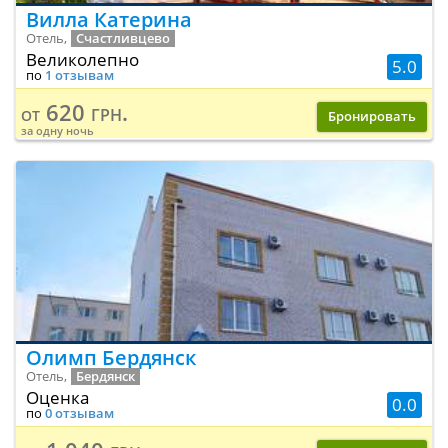
Вилла Катерина
Отель,
Счастливцево
Великолепно
5.0
по
1 отзывам
620 грн.
от
Бронировать
за одну ночь
Олимп Бердянск
Отель,
Бердянск
Оценка
0.0
по
0 отзывам