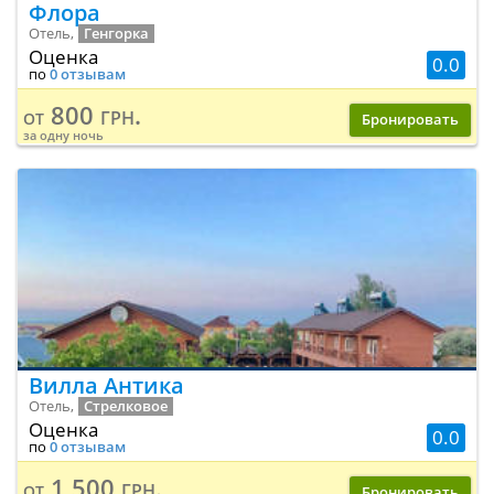
Флора
Отель,
Генгорка
Оценка
0.0
по
0 отзывам
800 грн.
от
Бронировать
за одну ночь
Вилла Антика
Отель,
Стрелковое
Оценка
0.0
по
0 отзывам
1 500 грн.
от
Бронировать