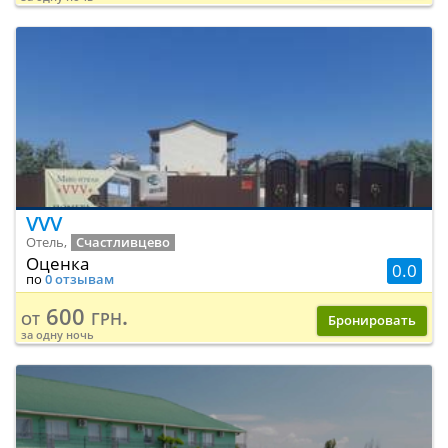
VVV
Отель,
Счастливцево
Оценка
0.0
по
0 отзывам
600 грн.
от
Бронировать
за одну ночь