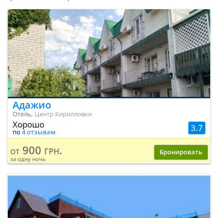
Адажио
Отель,
Центр Кирилловки
Хорошо
3.7
по
4 отзывам
900 грн.
от
Бронировать
за одну ночь