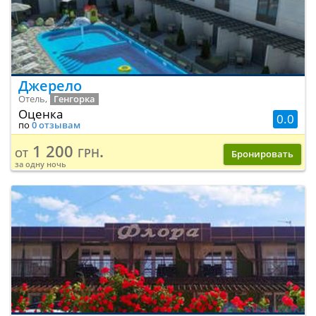
Джерело
Отель,
Генгорка
Оценка
0.0
по
0 отзывам
1 200 грн.
от
Бронировать
за одну ночь