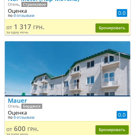
Отель,
Стрелковое
Оценка
0.0
по
0 отзывам
1 317 грн.
от
Бронировать
за одну ночь
Mauer
Отель,
Бердянск
Оценка
0.0
по
0 отзывам
600 грн.
от
Бронировать
за одну ночь