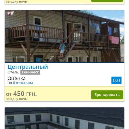
за одну ночь
Центральный
Отель,
Геническ
Оценка
0.0
по
0 отзывам
450 грн.
от
Бронировать
за одну ночь