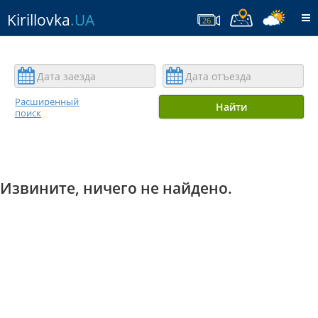
Kirillovka
.UA
T
26
na
Расширенный
Найти
поиск
Извините, ничего не найдено.