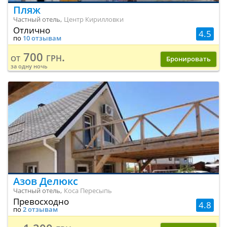
Пляж
Частный отель,
Центр Кирилловки
Отлично
4.5
по
10 отзывам
700 грн.
от
Бронировать
за одну ночь
Азов Делюкс
Частный отель,
Коса Пересыпь
Превосходно
4.8
по
2 отзывам