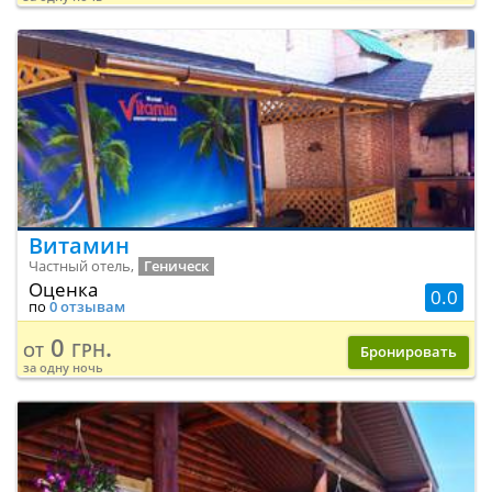
Витамин
Частный отель,
Геническ
Оценка
0.0
по
0 отзывам
0 грн.
от
Бронировать
за одну ночь