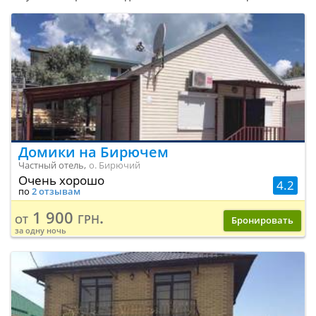
Домики на Бирючем
Частный отель,
о. Бирючий
Очень хорошо
4.2
по
2 отзывам
1 900 грн.
от
Бронировать
за одну ночь