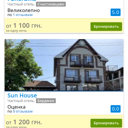
Частный отель,
Счастливцево
Великолепно
5.0
по
1 отзывам
1 100 грн.
от
Бронировать
за одну ночь
Sun House
Частный отель,
Бердянск
Оценка
0.0
по
0 отзывам
1 200 грн.
от
Бронировать
за одну ночь