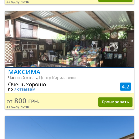
за одну ночь
МАКСИМА
Частный отель,
Центр Кирилловки
Очень хорошо
4.2
по
7 отзывам
800 грн.
от
Бронировать
за одну ночь