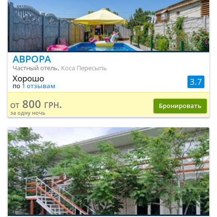
АВРОРА
Частный отель,
Коса Пересыпь
Хорошо
3.7
по
1 отзывам
800 грн.
от
Бронировать
за одну ночь