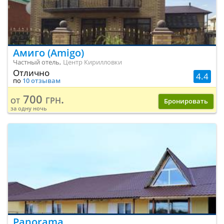
Амиго (Amigo)
Частный отель,
Центр Кирилловки
Отлично
4.4
по
10 отзывам
700 грн.
от
Бронировать
за одну ночь
Panorama