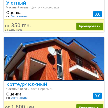
Уютный
Частный отель,
Центр Кирилловки
Оценка
0.0
по
0 отзывам
350 грн.
от
Бронировать
за одну ночь
Коттедж Южный
Частный отель,
Коса Пересыпь
Оценка
0.0
по
0 отзывам
1 800 грн.
от
Бронировать