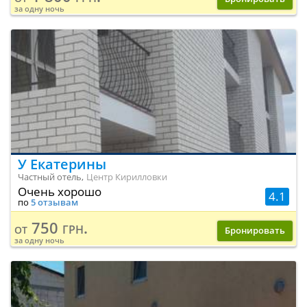
за одну ночь
У Екатерины
Частный отель,
Центр Кирилловки
Очень хорошо
4.1
по
5 отзывам
750 грн.
от
Бронировать
за одну ночь