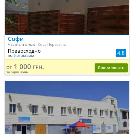
Софи
Частный отель,
Коса Пересыпь
Превосходно
4.8
по
5 отзывам
1 000 грн.
от
Бронировать
за одну ночь