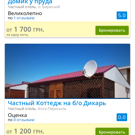
Домик у пруда
Частный отель,
о. Бирючий
Великолепно
5.0
по
1 отзывам
1 700 грн.
от
Бронировать
за одну ночь
Частный Коттедж на б/о Дикарь
Частный отель,
Коса Пересыпь
Оценка
0.0
по
0 отзывам
1 200 грн.
от
Бронировать