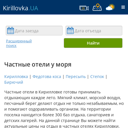
Kirillovka
.UA
T
26
na
Расширенный
Найти
поиск
Частные отели у моря
Кирилловка
|
Федотова коса
|
Пересыпь
|
Степок
|
Бирючий
Частные отели в Кирилловке готовы принимать
отдыхающих каждое лето. Мягкий климат, морской воздух,
песчаный берег делают отдых не только незабываемым, но
и помогают оздоравливать организм. На территории
поселка находится более 300 баз отдыха, санаториев и
детских лагерей. На данной странице Вы можете найти
актуальные цены на отдых в частных отелях Кирилловки.