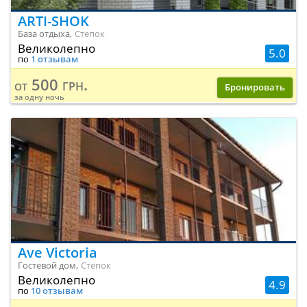
ARTI-SHOK
База отдыха,
Степок
Великолепно
5.0
по
1 отзывам
500 грн.
от
Бронировать
за одну ночь
Ave Victoria
Гостевой дом,
Степок
Великолепно
4.9
по
10 отзывам