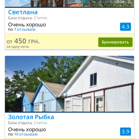
Светлана
База отдыха,
Степок
Очень хорошо
4.3
по
7 отзывам
450 грн.
от
Бронировать
за одну ночь
Золотая Рыбка
База отдыха,
Степок
Очень хорошо
3.9
по
10 отзывам