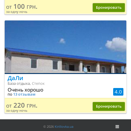
100 грн.
от
Бронировать
за одну ночь
ДаЛи
База отдыха,
Степок
Очень хорошо
4.0
по
13 отзывам
220 грн.
от
Бронировать
за одну ночь
©
2026
Kirillovka.ua