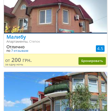
Малибу
Апартаменты,
Степок
Отлично
4.5
по
7 отзывам
200 грн.
от
Бронировать
за одну ночь