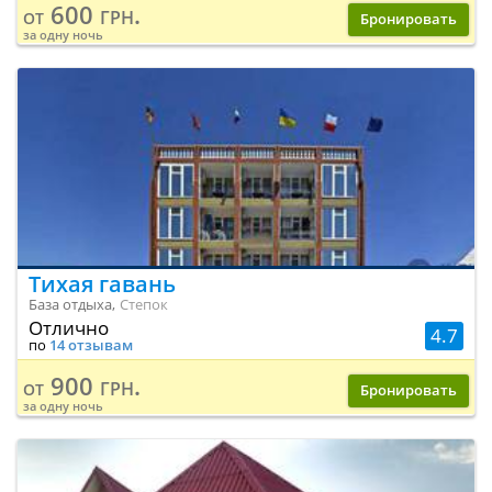
600 грн.
от
Бронировать
за одну ночь
Тихая гавань
База отдыха,
Степок
Отлично
4.7
по
14 отзывам
900 грн.
от
Бронировать
за одну ночь