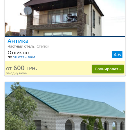
Антика
Частный отель,
Степок
Отлично
4.6
по
50 отзывам
600 грн.
от
Бронировать
за одну ночь