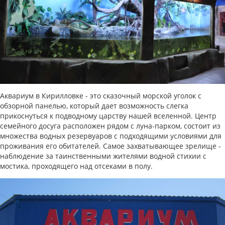
Аквариум в Кирилловке - это сказочный морской уголок с
обзорной панелью, который дает возможность слегка
прикоснуться к подводному царству нашей вселенной. Центр
семейного досуга расположен рядом с луна-парком, состоит из
множества водных резервуаров с подходящими условиями для
проживания его обитателей. Самое захватывающее зрелище -
наблюдение за таинственными жителями водной стихии с
мостика, проходящего над отсеками в полу.